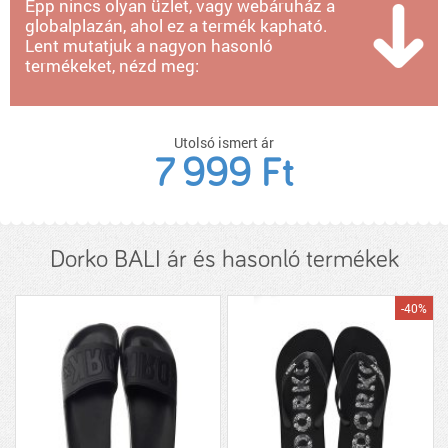
Épp nincs olyan üzlet, vagy webáruház a
globalplazán, ahol ez a termék kapható.
Lent mutatjuk a nagyon hasonló
termékeket, nézd meg:
Utolsó ismert ár
7 999 Ft
Dorko BALI ár és hasonló termékek
-40%