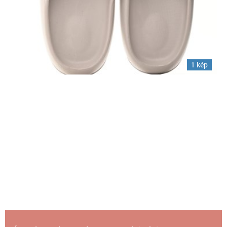
1 kép