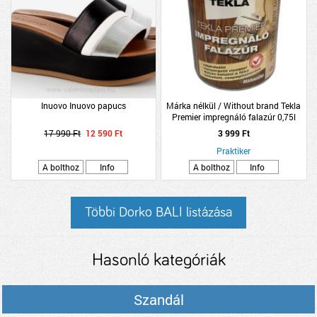
Inuovo Inuovo papucs
Márka nélkül / Without brand Tekla
Premier impregnáló falazúr 0,75l
mahagóni
17 990 Ft
12 590 Ft
3 999 Ft
Praktiker
A bolthoz
Info
A bolthoz
Info
Többi Dorko BALI listázása
Hasonló kategóriák
Szandál