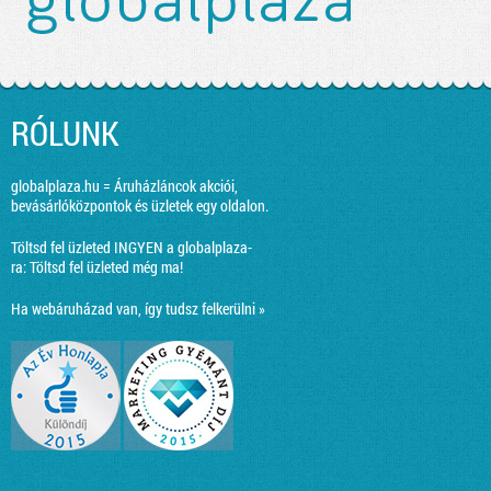
RÓLUNK
globalplaza.hu = Áruházláncok akciói,
bevásárlóközpontok és üzletek egy oldalon.
Töltsd fel üzleted INGYEN a globalplaza-
ra:
Töltsd fel üzleted még ma!
Ha webáruházad van, így tudsz felkerülni »