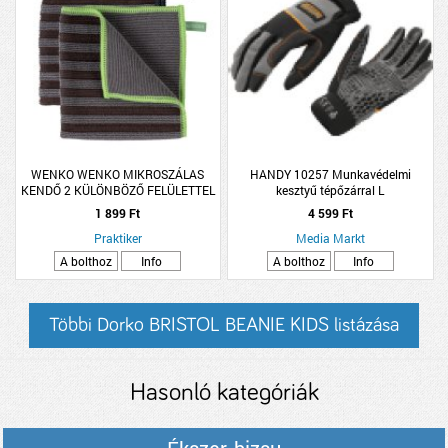
WENKO WENKO MIKROSZÁLAS
HANDY 10257 Munkavédelmi
KENDŐ 2 KÜLÖNBÖZŐ FELÜLETTEL
kesztyű tépőzárral L
2DB
1 899 Ft
4 599 Ft
Praktiker
Media Markt
A bolthoz
Info
A bolthoz
Info
Többi Dorko BRISTOL BEANIE KIDS listázása
Hasonló kategóriák