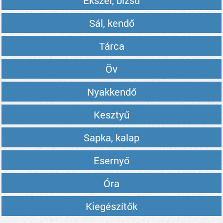
Ékszer, bizsu
Sál, kendő
Tárca
Öv
Nyakkendő
Kesztyű
Sapka, kalap
Esernyő
Óra
Kiegészítők