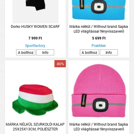
Dorko HUSKY WOMEN SCARF
Márka nélkül / Without brand Sapka
LED világítással fényvisszaverő
csíkkal kék színben gyermek méret
7 999 Ft
5 699 Ft
Sportfactory
Praktiker
A bolthoz
Info
A bolthoz
Info
-80%
MÁRKA NÉLKÜL SZURKOLÓI KALAP
Márka nélkül / Without brand Sapka
25X25X13CM, POLIÉSZTER
LED világítással fényvisszaverő
csíkkal pink színben gyermek méret