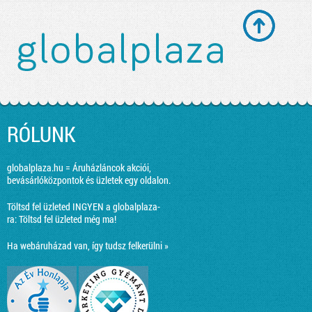
RÓLUNK
globalplaza.hu = Áruházláncok akciói,
bevásárlóközpontok és üzletek egy oldalon.
Töltsd fel üzleted INGYEN a globalplaza-
ra:
Töltsd fel üzleted még ma!
Ha webáruházad van, így tudsz felkerülni »