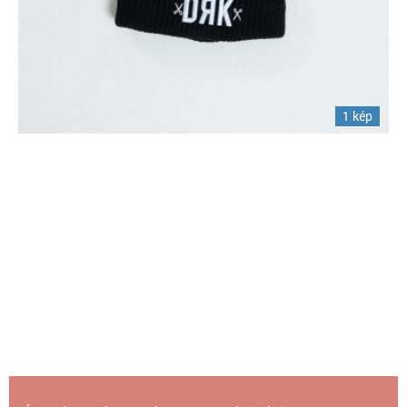
1 kép