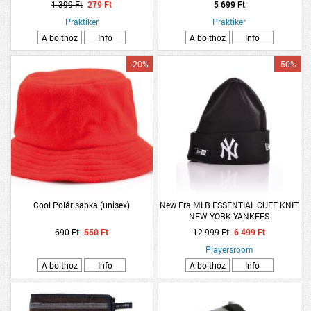
1 399 Ft
279 Ft
5 699 Ft
Praktiker
Praktiker
A bolthoz
Info
A bolthoz
Info
-20%
-50%
Cool Polár sapka (unisex)
New Era MLB ESSENTIAL CUFF KNIT
NEW YORK YANKEES
690 Ft
550 Ft
12 999 Ft
6 499 Ft
Playersroom
A bolthoz
Info
A bolthoz
Info