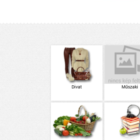
Divat
Műszaki