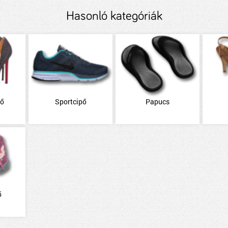
Hasonló kategóriák
pő
Sportcipő
Papucs
ő