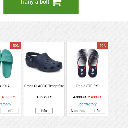
Irány a bolt
-50%
-50%
o LOLA
Crocs CLASSIC Tengerész
Dorko STRIPY
4 999 Ft
10 979 Ft
4 999 Ft
2 499 Ft
rsroom
Sportfactory
Info
Info
A bolthoz
Info