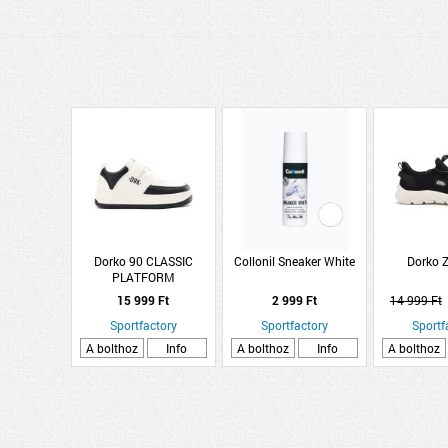
Dorko 90 CLASSIC
Collonil Sneaker White
Dorko 
PLATFORM
15 999 Ft
2 999 Ft
14 999 Ft
Sportfactory
Sportfactory
Sportf
A bolthoz
Info
A bolthoz
Info
A bolthoz