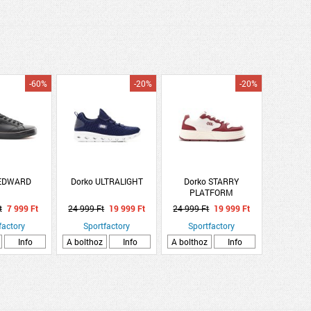
-60%
-20%
-20%
 EDWARD
Dorko ULTRALIGHT
Dorko STARRY
PLATFORM
t
7 999 Ft
24 999 Ft
19 999 Ft
24 999 Ft
19 999 Ft
factory
Sportfactory
Sportfactory
Info
A bolthoz
Info
A bolthoz
Info