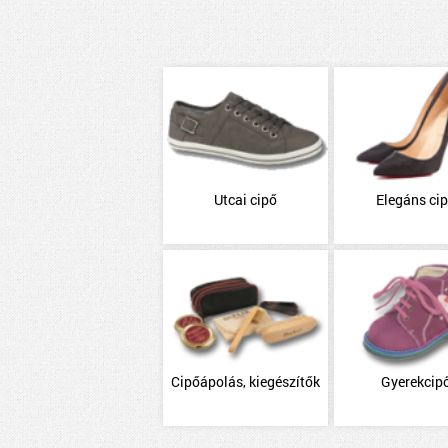
Utcai cipő
Elegáns ci
Cipőápolás, kiegészítők
Gyerekcip