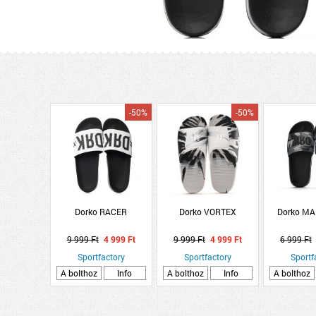
-50%
-50%
Dorko RACER
Dorko VORTEX
Dorko MA
9 999 Ft
4 999 Ft
9 999 Ft
4 999 Ft
6 999 Ft
Sportfactory
Sportfactory
Sportf
A bolthoz
Info
A bolthoz
Info
A bolthoz