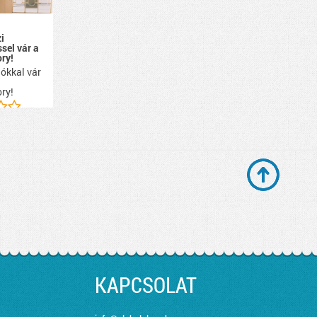
i
ssel vár a
ry!
ókkal vár
ry!
KAPCSOLAT