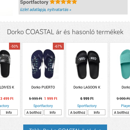
Sportfactory
üzlet adatlapja, nyitvatartás »
Dorko COASTAL ár és hasonló termékek
-50%
-67%
LDIVES K
Dorko PUERTO
Dorko LAGOON K
Dork
3 499 Ft
5 999 Ft
1 999 Ft
6 999 Ft
9 999 Ft
actory
Sportfactory
Sportfactory
Playe
Info
A bolthoz
Info
A bolthoz
Info
A bolthoz