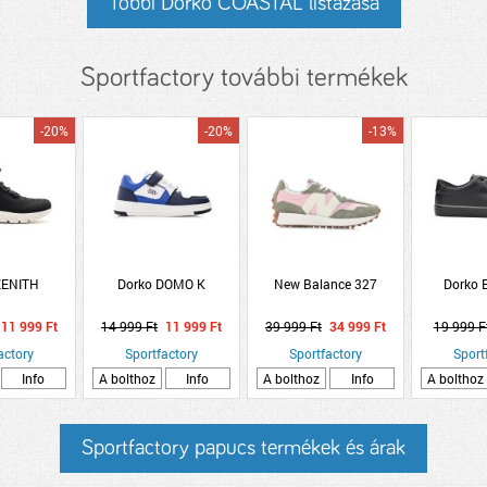
Többi Dorko COASTAL listázása
Sportfactory további termékek
-20%
-20%
-13%
ZENITH
Dorko DOMO K
New Balance 327
Dorko
11 999 Ft
14 999 Ft
11 999 Ft
39 999 Ft
34 999 Ft
19 999 F
actory
Sportfactory
Sportfactory
Sport
Info
A bolthoz
Info
A bolthoz
Info
A bolthoz
Sportfactory papucs termékek és árak