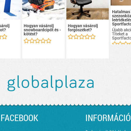
Hatalmas
szezonköz
leértékelé
Sportfacto
árolj
Hogyan vásárolj
Hogyan vásárolj
Újabb akci
ot?
snowboardcipőt és -
forgószéket?
Titeket a
kötést?
Sportfacto
FACEBOOK
INFORMÁCIÓ