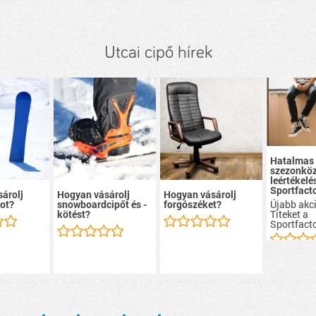
Utcai cipő hírek
Hatalmas
szezonköz
leértékelé
Sportfacto
árolj
Hogyan vásárolj
Hogyan vásárolj
Újabb akci
ot?
snowboardcipőt és -
forgószéket?
Titeket a
kötést?
Sportfacto