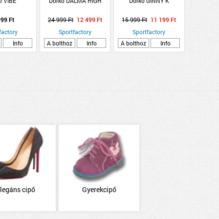
o VIBE
Dorko DALMA HIGH
Dorko GINNY K
99 Ft
24 999 Ft
12 499 Ft
15 999 Ft
11 199 Ft
factory
Sportfactory
Sportfactory
Info
A bolthoz
Info
A bolthoz
Info
legáns cipő
Gyerekcipő