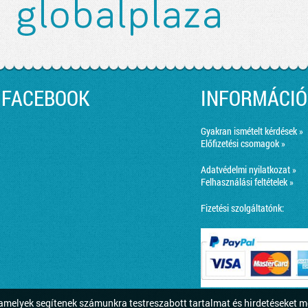
FACEBOOK
INFORMÁCIÓ
Gyakran ismételt kérdések »
Előfizetési csomagok »
Adatvédelmi nyilatkozat »
Felhasználási feltételek »
Fizetési szolgáltatónk:
melyek segítenek számunkra testreszabott tartalmat és hirdetéseket m