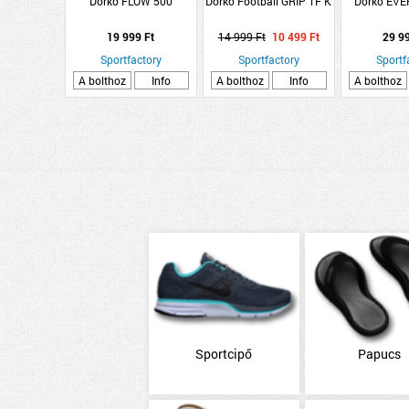
Dorko FLOW 500
Dorko Football GRIP TF K
Dorko EV
19 999 Ft
14 999 Ft
10 499 Ft
29 9
Sportfactory
Sportfactory
Sportf
A bolthoz
Info
A bolthoz
Info
A bolthoz
Sportcipő
Papucs