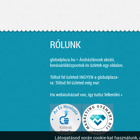
RÓLUNK
globalplaza.hu = Áruházláncok akciói,
bevásárlóközpontok és üzletek egy oldalon.
Töltsd fel üzleted INGYEN a globalplaza-
ra:
Töltsd fel üzleted még ma!
Ha webáruházad van, így tudsz felkerülni »
Látogatásod során cookie-kat használunk, a