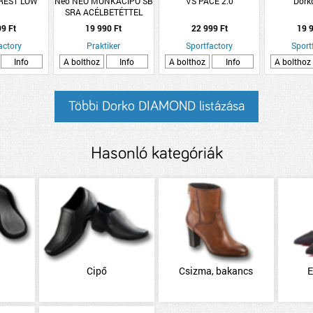
EREST LOW
Neo NEO MUNKACIPŐ SB
VS PACE 2.0
Dork
SRA ACÉLBETÉTTEL
&quot;40&quot;
99 Ft
19 990 Ft
22 999 Ft
19 9
actory
Praktiker
Sportfactory
Sport
Info
A bolthoz
Info
A bolthoz
Info
A bolthoz
Többi Dorko DIAMOND listázása
Hasonló kategóriák
Cipő
Csizma, bakancs
E