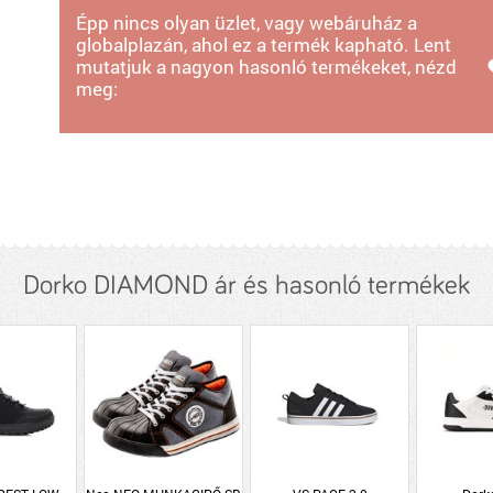
Épp nincs olyan üzlet, vagy webáruház a
globalplazán, ahol ez a termék kapható. Lent
mutatjuk a nagyon hasonló termékeket, nézd
meg:
Dorko DIAMOND ár és hasonló termékek