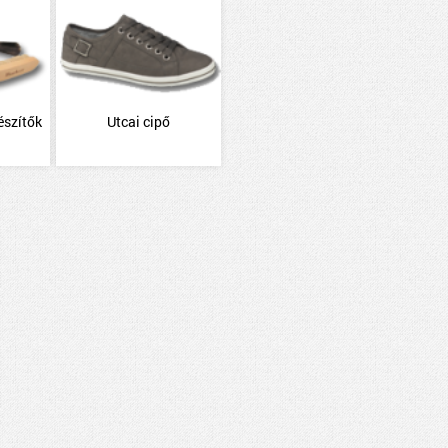
észítők
Utcai cipő