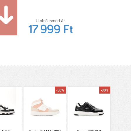
Utolsó ismert ár
17 999 Ft
-50%
-30%