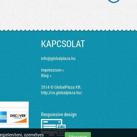
KAPCSOLAT
info@globalplaza.hu
Impresszum »
Blog »
2014 © GlobalPlaza Kft.
http://co.globalplaza.hu/
Responsive design
egjeleníteni, személyes
Elfogadom