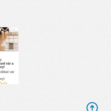
i
ssel vár a
ry!
ókkal vár
ry!