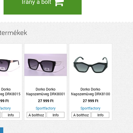
Irány a bolt
 termékek
 Dorko
Dorko Dorko
Dorko Dorko
eg DRK8015
Napszemüveg DRK8001
Napszemüveg DRK8100
C1
C4
C1
99 Ft
27 999 Ft
27 999 Ft
factory
Sportfactory
Sportfactory
Info
A bolthoz
Info
A bolthoz
Info