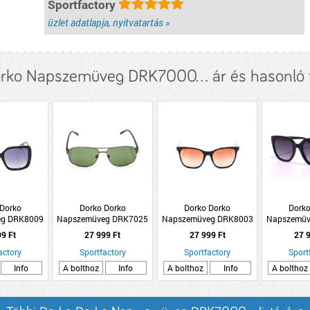
Sportfactory
üzlet adatlapja, nyitvatartás »
rko Napszemüveg DRK7000... ár és hasonló
 Dorko
Dorko Dorko
Dorko Dorko
Dorko
eg DRK8009
Napszemüveg DRK7025
Napszemüveg DRK8003
Napszemüv
1
C3
C1
99 Ft
27 999 Ft
27 999 Ft
27 9
actory
Sportfactory
Sportfactory
Sport
Info
A bolthoz
Info
A bolthoz
Info
A bolthoz