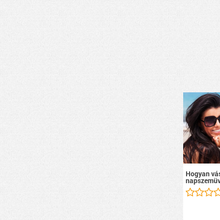
Hogyan vás
napszemüv