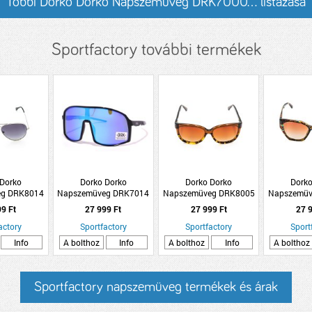
Többi Dorko Dorko Napszemüveg DRK7000... listázása
Sportfactory további termékek
 Dorko
Dorko Dorko
Dorko Dorko
Dorko
eg DRK8014
Napszemüveg DRK7014
Napszemüveg DRK8005
Napszemüv
1
C3
C1
99 Ft
27 999 Ft
27 999 Ft
27 9
actory
Sportfactory
Sportfactory
Sport
Info
A bolthoz
Info
A bolthoz
Info
A bolthoz
Sportfactory napszemüveg termékek és árak