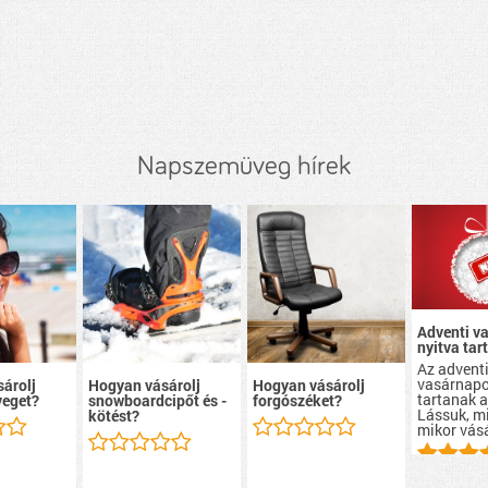
Napszemüveg hírek
Adventi v
nyitva tar
Az advent
vasárnapo
árolj
Hogyan vásárolj
Hogyan vásárolj
tartanak a
eget?
snowboardcipőt és -
forgószéket?
Lássuk, mi
kötést?
mikor vás