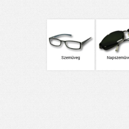
Szemüveg
Napszemüv