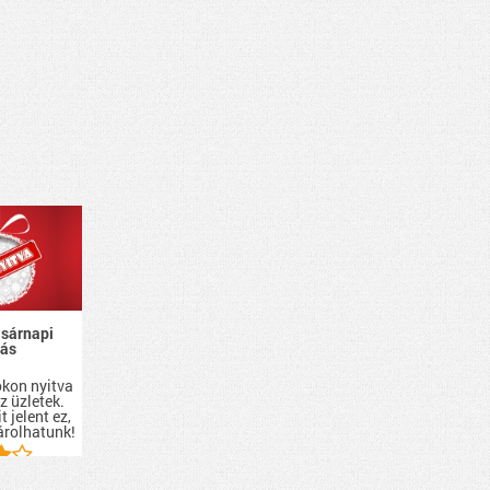
asárnapi
tás
i
kon nyitva
z üzletek.
t jelent ez,
árolhatunk!