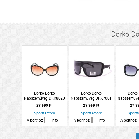
Dorko Do
Dorko Dorko
Dorko Dorko
Dorko
Napszemüveg DRK8020
Napszemüveg DRK7001
Napszemüv
C2
C1
C
27 999 Ft
27 999 Ft
27 9
Sportfactory
Sportfactory
Sportf
A bolthoz
Info
A bolthoz
Info
A bolthoz