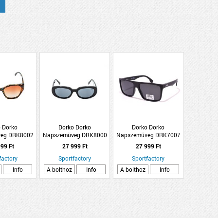
 Dorko
Dorko Dorko
Dorko Dorko
eg DRK8002
Napszemüveg DRK8000
Napszemüveg DRK7007
C1
C2
C2
99 Ft
27 999 Ft
27 999 Ft
factory
Sportfactory
Sportfactory
Info
A bolthoz
Info
A bolthoz
Info