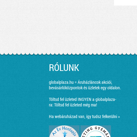
RÓLUNK
globalplaza.hu = Áruházláncok akciói,
bevásárlóközpontok és üzletek egy oldalon.
Töltsd fel üzleted INGYEN a globalplaza-
ra:
Töltsd fel üzleted még ma!
Ha webáruházad van, így tudsz felkerülni »