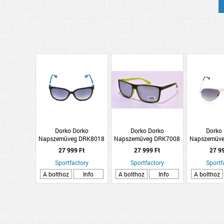
Dorko Dorko
Dorko Dorko
Dorko
Napszemüveg DRK8018
Napszemüveg DRK7008
Napszemüv
C1
C1
C
27 999 Ft
27 999 Ft
27 9
Sportfactory
Sportfactory
Sportf
A bolthoz
Info
A bolthoz
Info
A bolthoz