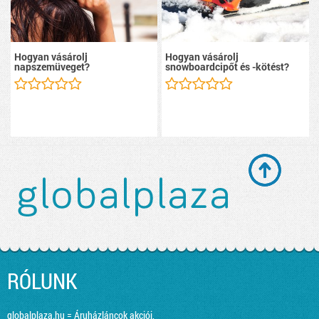
Hogyan vásárolj
Hogyan vásárolj
napszemüveget?
snowboardcipőt és -kötést?
RÓLUNK
globalplaza.hu = Áruházláncok akciói,