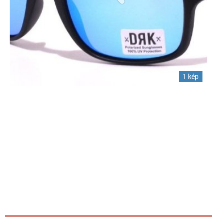
1 kép