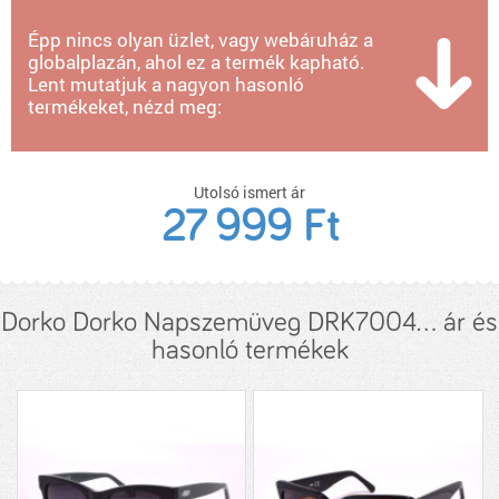
Épp nincs olyan üzlet, vagy webáruház a
globalplazán, ahol ez a termék kapható.
Lent mutatjuk a nagyon hasonló
termékeket, nézd meg:
Utolsó ismert ár
27 999 Ft
Dorko Dorko Napszemüveg DRK7004... ár és
hasonló termékek