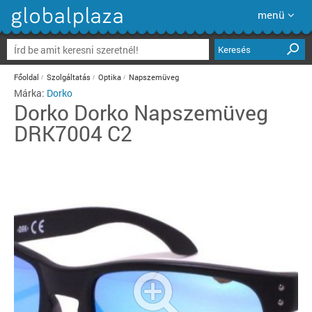
menü
Keresés
Főoldal
Szolgáltatás
Optika
Napszemüveg
Márka:
Dorko
Dorko
Dorko Napszemüveg
DRK7004 C2