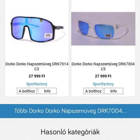
Dorko Dorko Napszemüveg DRK7014
Dorko Dorko Napszemüveg DRK7004
C3
C5
27 999 Ft
27 999 Ft
Sportfactory
Sportfactory
A bolthoz
Info
A bolthoz
Info
Többi Dorko Dorko Napszemüveg DRK7004...
listázása
Hasonló kategóriák