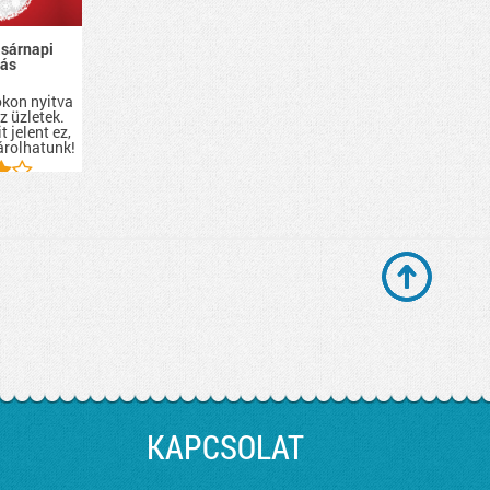
asárnapi
tás
i
kon nyitva
z üzletek.
t jelent ez,
árolhatunk!
KAPCSOLAT