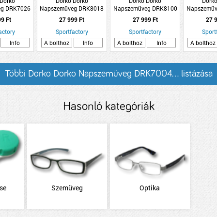
 Dorko
Dorko Dorko
Dorko Dorko
Dorko
eg DRK7026
Napszemüveg DRK8018
Napszemüveg DRK8100
Napszemüv
1
C4
C2
99 Ft
27 999 Ft
27 999 Ft
27 9
actory
Sportfactory
Sportfactory
Sport
Info
A bolthoz
Info
A bolthoz
Info
A bolthoz
Többi Dorko Dorko Napszemüveg DRK7004... listázása
Hasonló kategóriák
se
Szemüveg
Optika