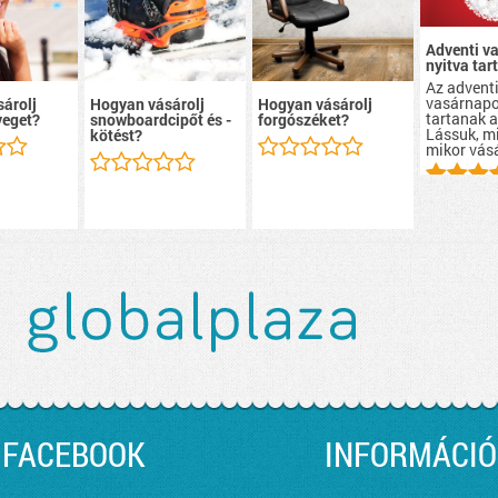
Adventi v
nyitva tar
Az advent
vasárnapo
árolj
Hogyan vásárolj
Hogyan vásárolj
tartanak a
eget?
snowboardcipőt és -
forgószéket?
Lássuk, mi
kötést?
mikor vás
FACEBOOK
INFORMÁCIÓ