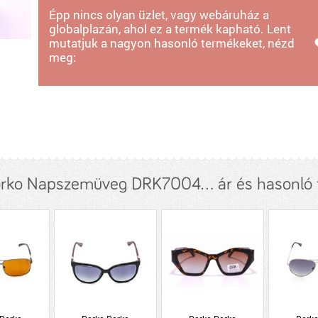
Épp nincs olyan üzlet, vagy webáruház a
globalplazán, ahol ez a termék kapható. Lent
mutatjuk a nagyon hasonló termékeket, nézd
meg:
rko Napszemüveg DRK7004... ár és hasonló