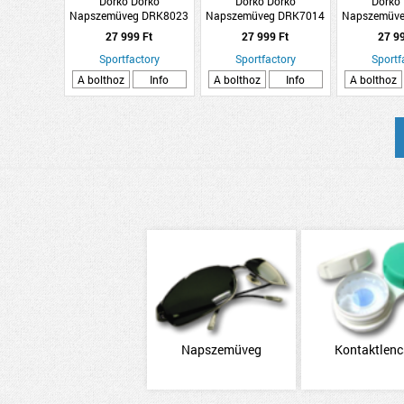
Dorko Dorko
Dorko Dorko
Dorko
Napszemüveg DRK8023
Napszemüveg DRK7014
Napszemüv
C2
C2
C
27 999 Ft
27 999 Ft
27 9
Sportfactory
Sportfactory
Sportf
A bolthoz
Info
A bolthoz
Info
A bolthoz
Napszemüveg
Kontaktlenc