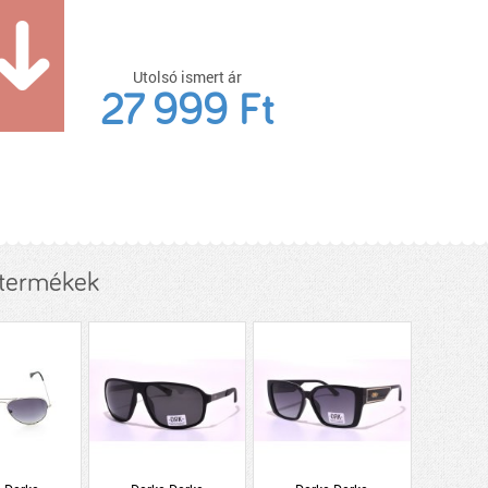
Utolsó ismert ár
27 999 Ft
 termékek