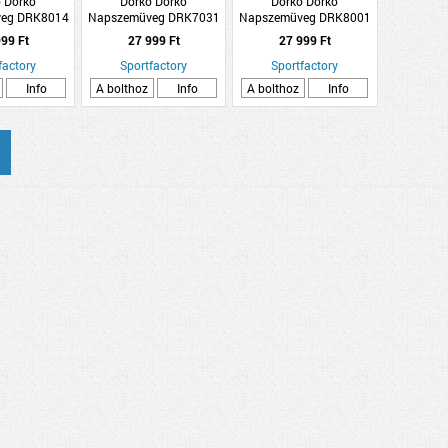
 Dorko
Dorko Dorko
Dorko Dorko
eg DRK8014
Napszemüveg DRK7031
Napszemüveg DRK8001
C1
C1
C3
99 Ft
27 999 Ft
27 999 Ft
factory
Sportfactory
Sportfactory
Info
A bolthoz
Info
A bolthoz
Info