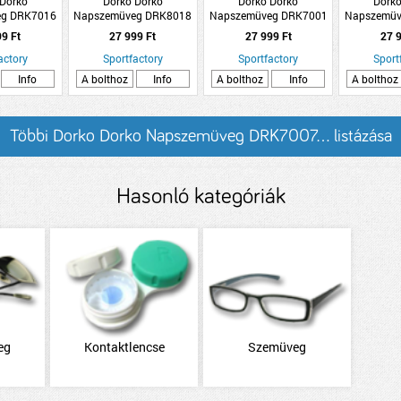
 Dorko
Dorko Dorko
Dorko Dorko
Dorko
eg DRK7016
Napszemüveg DRK8018
Napszemüveg DRK7001
Napszemüv
4
C5
C1
99 Ft
27 999 Ft
27 999 Ft
27 9
actory
Sportfactory
Sportfactory
Sport
Info
A bolthoz
Info
A bolthoz
Info
A bolthoz
Többi Dorko Dorko Napszemüveg DRK7007... listázása
Hasonló kategóriák
eg
Kontaktlencse
Szemüveg