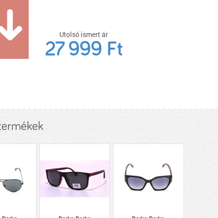
Utolsó ismert ár
27 999 Ft
 termékek