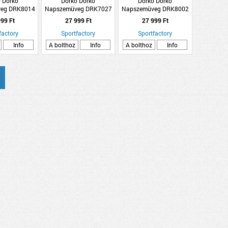
 Dorko
Dorko Dorko
Dorko Dorko
eg DRK8014
Napszemüveg DRK7027
Napszemüveg DRK8002
C4
C3
C4
99 Ft
27 999 Ft
27 999 Ft
factory
Sportfactory
Sportfactory
Info
A bolthoz
Info
A bolthoz
Info