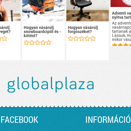
Adventi v
nyitva tar
Az advent
vasárnapo
árolj
Hogyan vásárolj
Hogyan vásárolj
tartanak a
eget?
snowboardcipőt és -
forgószéket?
Lássuk, mi
kötést?
mikor vás
FACEBOOK
INFORMÁCIÓ