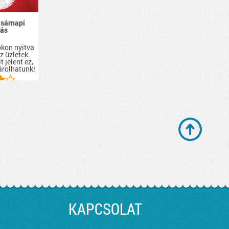
asárnapi
tás
i
kon nyitva
z üzletek.
t jelent ez,
árolhatunk!
KAPCSOLAT