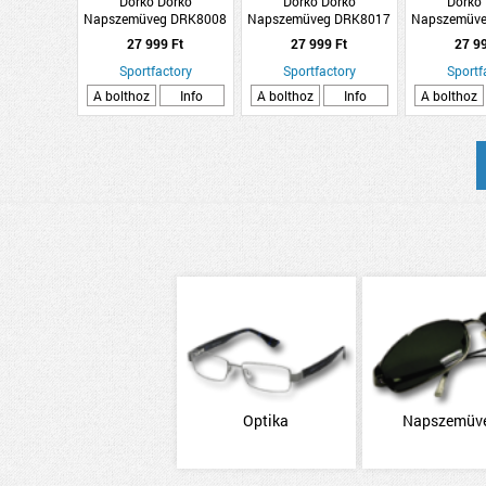
Dorko Dorko
Dorko Dorko
Dorko
Napszemüveg DRK8008
Napszemüveg DRK8017
Napszemüv
C4
C1
C
27 999 Ft
27 999 Ft
27 9
Sportfactory
Sportfactory
Sportf
A bolthoz
Info
A bolthoz
Info
A bolthoz
Optika
Napszemüv