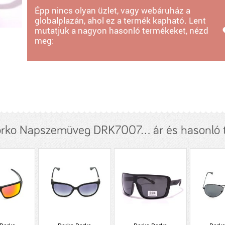
Épp nincs olyan üzlet, vagy webáruház a
globalplazán, ahol ez a termék kapható. Lent
mutatjuk a nagyon hasonló termékeket, nézd
meg:
rko Napszemüveg DRK7007... ár és hasonló