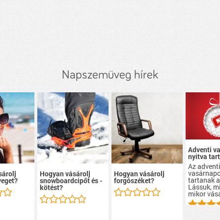
Napszemüveg hírek
Adventi v
nyitva tar
Az advent
vasárnapo
árolj
Hogyan vásárolj
Hogyan vásárolj
tartanak a
eget?
snowboardcipőt és -
forgószéket?
Lássuk, mi
kötést?
mikor vás