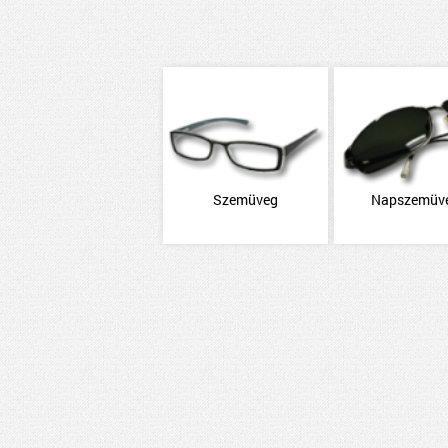
Szemüveg
Napszemüv