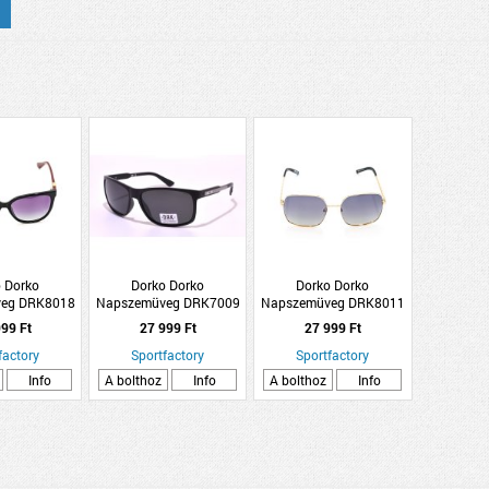
 Dorko
Dorko Dorko
Dorko Dorko
eg DRK8018
Napszemüveg DRK7009
Napszemüveg DRK8011
C2
C1
C4
99 Ft
27 999 Ft
27 999 Ft
factory
Sportfactory
Sportfactory
Info
A bolthoz
Info
A bolthoz
Info