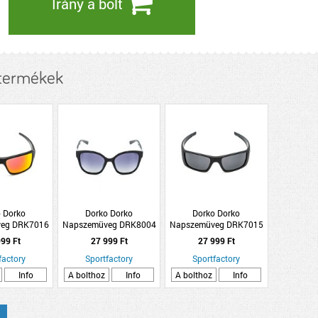
Irány a bolt
 termékek
 Dorko
Dorko Dorko
Dorko Dorko
eg DRK7016
Napszemüveg DRK8004
Napszemüveg DRK7015
C4
C3
C1
99 Ft
27 999 Ft
27 999 Ft
factory
Sportfactory
Sportfactory
Info
A bolthoz
Info
A bolthoz
Info