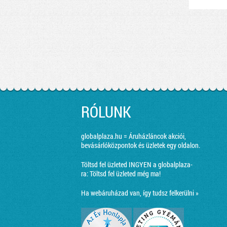
RÓLUNK
globalplaza.hu = Áruházláncok akciói,
bevásárlóközpontok és üzletek egy oldalon.
Töltsd fel üzleted INGYEN a globalplaza-
ra:
Töltsd fel üzleted még ma!
Ha webáruházad van, így tudsz felkerülni »