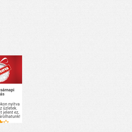
asárnapi
tás
i
kon nyitva
z üzletek.
t jelent ez,
árolhatunk!