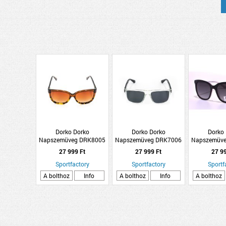
Dorko Dorko
Dorko Dorko
Dorko
Napszemüveg DRK8005
Napszemüveg DRK7006
Napszemüv
C1
C3
C
27 999 Ft
27 999 Ft
27 9
Sportfactory
Sportfactory
Sportf
A bolthoz
Info
A bolthoz
Info
A bolthoz