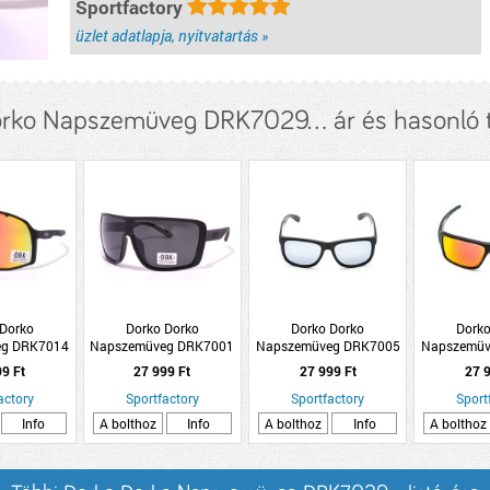
Sportfactory
üzlet adatlapja, nyitvatartás »
rko Napszemüveg DRK7029... ár és hasonló
 Dorko
Dorko Dorko
Dorko Dorko
Dorko
eg DRK7014
Napszemüveg DRK7001
Napszemüveg DRK7005
Napszemüv
5
C1
C5
99 Ft
27 999 Ft
27 999 Ft
27 9
actory
Sportfactory
Sportfactory
Sport
Info
A bolthoz
Info
A bolthoz
Info
A bolthoz