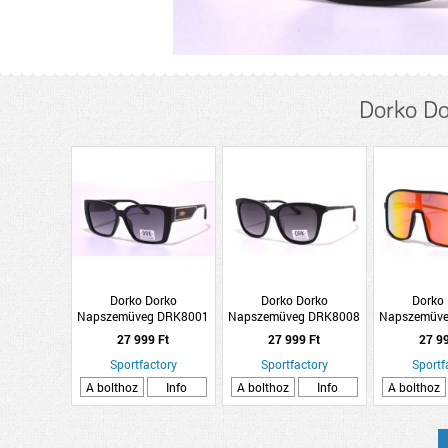
Dorko Do
Dorko Dorko
Dorko Dorko
Dorko
Napszemüveg DRK8001
Napszemüveg DRK8008
Napszemüv
C3
C3
C
27 999 Ft
27 999 Ft
27 9
Sportfactory
Sportfactory
Sportf
A bolthoz
Info
A bolthoz
Info
A bolthoz