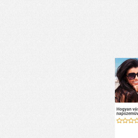
Hogyan vás
napszemüv