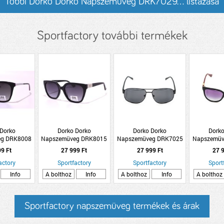
Többi Dorko Dorko Napszemüveg DRK7029... listázása
Sportfactory további termékek
 Dorko
Dorko Dorko
Dorko Dorko
Dorko
eg DRK8008
Napszemüveg DRK8015
Napszemüveg DRK7025
Napszemüv
1
C2
C4
99 Ft
27 999 Ft
27 999 Ft
27 9
actory
Sportfactory
Sportfactory
Sport
Info
A bolthoz
Info
A bolthoz
Info
A bolthoz
Sportfactory napszemüveg termékek és árak