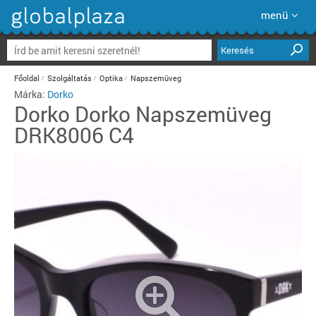
menü
Keresés
Főoldal
Szolgáltatás
Optika
Napszemüveg
Márka:
Dorko
Dorko
Dorko Napszemüveg
DRK8006 C4