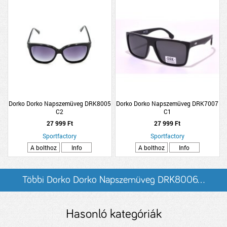
Dorko Dorko Napszemüveg DRK8005
Dorko Dorko Napszemüveg DRK7007
C2
C1
27 999 Ft
27 999 Ft
Sportfactory
Sportfactory
A bolthoz
Info
A bolthoz
Info
Többi Dorko Dorko Napszemüveg DRK8006...
listázása
Hasonló kategóriák