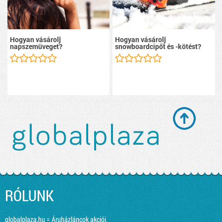
Hogyan vásárolj
Hogyan vásárolj
napszemüveget?
snowboardcipőt és -kötést?
RÓLUNK
globalplaza.hu = Áruházláncok akciói,