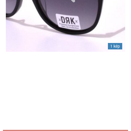
1 kép