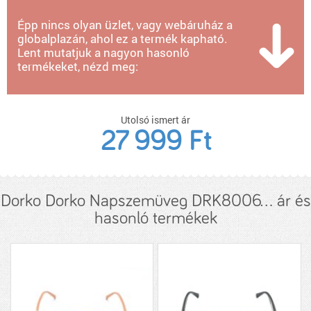
Épp nincs olyan üzlet, vagy webáruház a
globalplazán, ahol ez a termék kapható.
Lent mutatjuk a nagyon hasonló
termékeket, nézd meg:
Utolsó ismert ár
27 999 Ft
Dorko Dorko Napszemüveg DRK8006... ár és
hasonló termékek