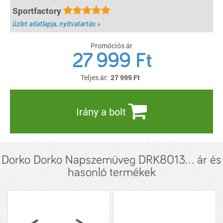
Sportfactory
üzlet adatlapja, nyitvatartás »
Promóciós ár
27 999 Ft
Teljes ár:
27 999
Ft
Irány a bolt
Dorko Dorko Napszemüveg DRK8013... ár és
hasonló termékek