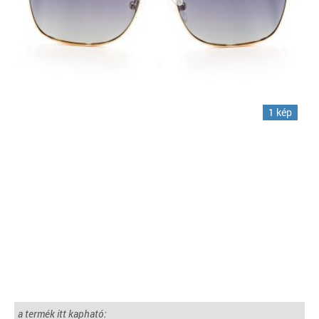
1 kép
a termék itt kapható: