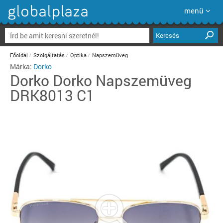
menü
Keresés
Főoldal
Szolgáltatás
Optika
Napszemüveg
Márka:
Dorko
Dorko
Dorko Napszemüveg
DRK8013 C1