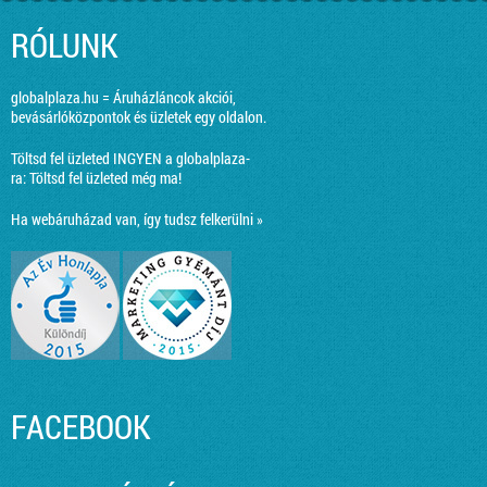
RÓLUNK
globalplaza.hu = Áruházláncok akciói,
bevásárlóközpontok és üzletek egy oldalon.
Töltsd fel üzleted INGYEN a globalplaza-
ra:
Töltsd fel üzleted még ma!
Ha webáruházad van, így tudsz felkerülni »
FACEBOOK