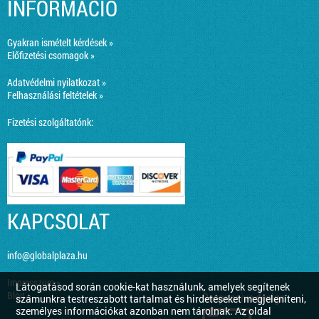
INFORMÁCIÓ
Gyakran ismételt kérdések »
Előfizetési csomagok »
Adatvédelmi nyilatkozat »
Felhasználási feltételek »
Fizetési szolgáltatónk:
KAPCSOLAT
info@globalplaza.hu
Impresszum »
Látogatásod során cookie-kat használunk, amelyek segítenek
Blog »
Responsive design
számunkra testreszabott tartalmat és hirdetéseket megjeleníteni,
személyes információkat azonban nem tárolnak. Az oldal