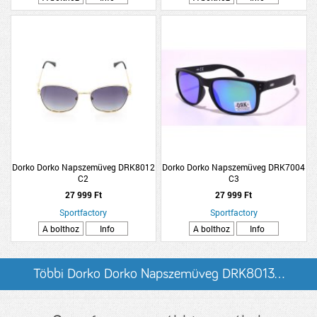
Dorko Dorko Napszemüveg DRK8012
Dorko Dorko Napszemüveg DRK7004
C2
C3
27 999 Ft
27 999 Ft
Sportfactory
Sportfactory
A bolthoz
Info
A bolthoz
Info
Többi Dorko Dorko Napszemüveg DRK8013...
listázása