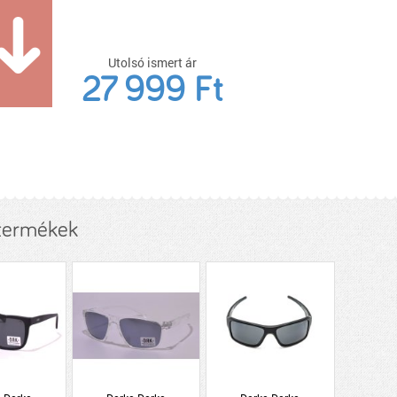
Utolsó ismert ár
27 999 Ft
 termékek