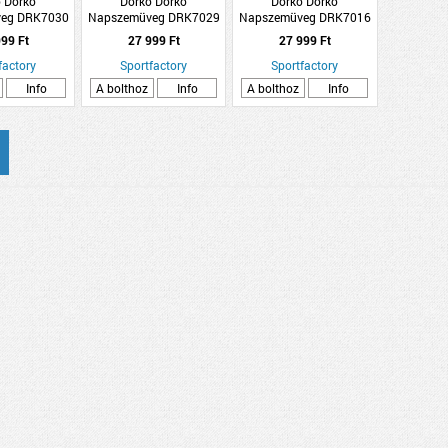
 Dorko
Dorko Dorko
Dorko Dorko
eg DRK7030
Napszemüveg DRK7029
Napszemüveg DRK7016
C2
C1
C1
99 Ft
27 999 Ft
27 999 Ft
factory
Sportfactory
Sportfactory
Info
A bolthoz
Info
A bolthoz
Info