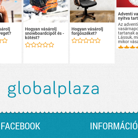
Adventi v
nyitva tar
Az advent
vasárnapo
árolj
Hogyan vásárolj
Hogyan vásárolj
tartanak a
eget?
snowboardcipőt és -
forgószéket?
Lássuk, mi
kötést?
mikor vás
FACEBOOK
INFORMÁCIÓ