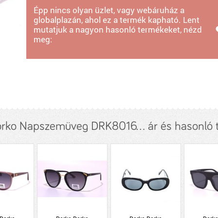
Épp nincs olyan üzlet, vagy webáruház a
globalplazán, ahol ez a termék kapható. Lent
mutatjuk a nagyon hasonló termékeket, nézd
meg:
rko Napszemüveg DRK8016... ár és hasonló