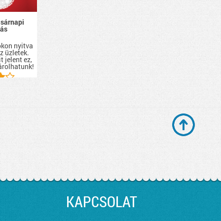
asárnapi
tás
i
kon nyitva
z üzletek.
t jelent ez,
árolhatunk!
KAPCSOLAT