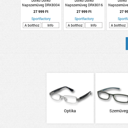
Dorko Dorko
Dorko Dorko
Dorko
Napszemüveg DRK8004
Napszemüveg DRK8016
Napszemüv
C1
C2
C
27 999 Ft
27 999 Ft
27 9
Sportfactory
Sportfactory
Sportf
A bolthoz
Info
A bolthoz
Info
A bolthoz
Optika
Szemüve