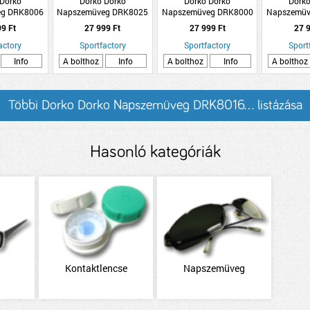
 Dorko
Dorko Dorko
Dorko Dorko
Dorko
eg DRK8006
Napszemüveg DRK8025
Napszemüveg DRK8000
Napszemüv
3
C1
C3
99 Ft
27 999 Ft
27 999 Ft
27 9
actory
Sportfactory
Sportfactory
Sport
Info
A bolthoz
Info
A bolthoz
Info
A bolthoz
Többi Dorko Dorko Napszemüveg DRK8016... listázása
Hasonló kategóriák
g
Kontaktlencse
Napszemüveg