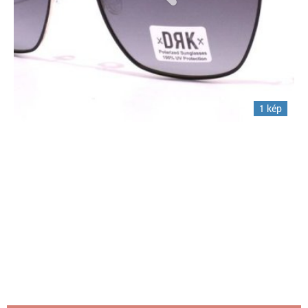
1 kép