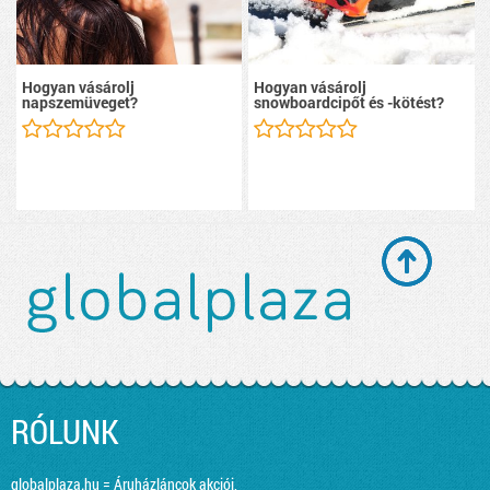
Hogyan vásárolj
Hogyan vásárolj
napszemüveget?
snowboardcipőt és -kötést?
RÓLUNK
globalplaza.hu = Áruházláncok akciói,