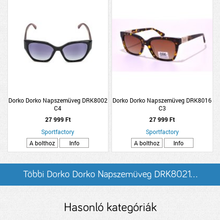
Dorko Dorko Napszemüveg DRK8002
Dorko Dorko Napszemüveg DRK8016
C4
C3
27 999 Ft
27 999 Ft
Sportfactory
Sportfactory
A bolthoz
Info
A bolthoz
Info
Többi Dorko Dorko Napszemüveg DRK8021...
listázása
Hasonló kategóriák