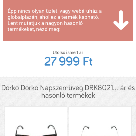
Épp nincs olyan üzlet, vagy webáruház a
globalplazán, ahol ez a termék kapható.
Lent mutatjuk a nagyon hasonló
termékeket, nézd meg:
Utolsó ismert ár
27 999 Ft
Dorko Dorko Napszemüveg DRK8021... ár és
hasonló termékek