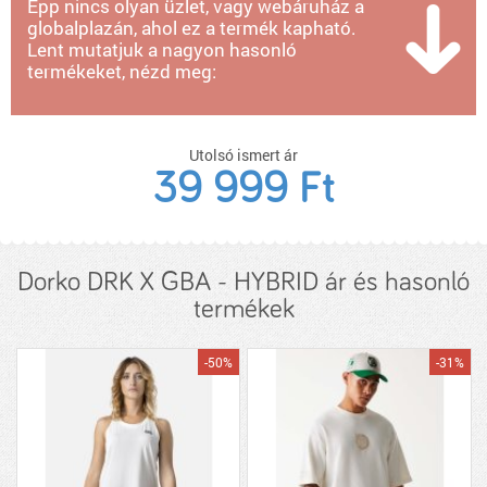
Épp nincs olyan üzlet, vagy webáruház a
globalplazán, ahol ez a termék kapható.
Lent mutatjuk a nagyon hasonló
termékeket, nézd meg:
Utolsó ismert ár
39 999 Ft
Dorko DRK X GBA - HYBRID ár és hasonló
termékek
-50%
-31%