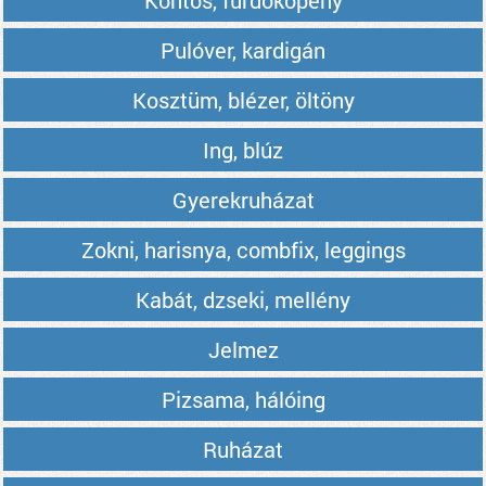
Köntös, fürdőköpeny
Pulóver, kardigán
Kosztüm, blézer, öltöny
Ing, blúz
Gyerekruházat
Zokni, harisnya, combfix, leggings
Kabát, dzseki, mellény
Jelmez
Pizsama, hálóing
Ruházat