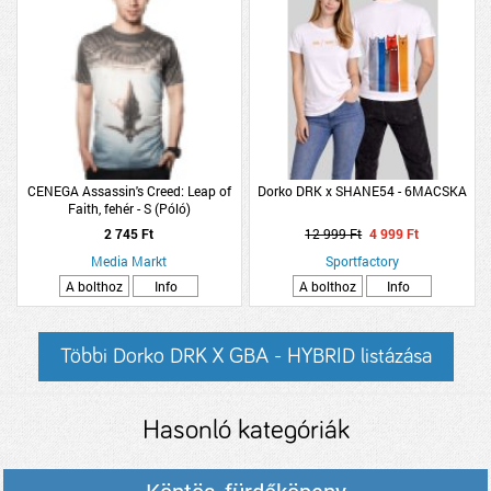
CENEGA Assassin's Creed: Leap of
Dorko DRK x SHANE54 - 6MACSKA
Faith, fehér - S (Póló)
2 745 Ft
12 999 Ft
4 999 Ft
Media Markt
Sportfactory
A bolthoz
Info
A bolthoz
Info
Többi Dorko DRK X GBA - HYBRID listázása
Hasonló kategóriák