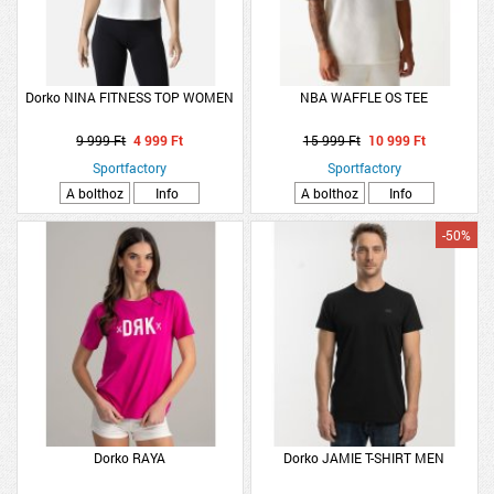
Dorko NINA FITNESS TOP WOMEN
NBA WAFFLE OS TEE
9 999 Ft
4 999 Ft
15 999 Ft
10 999 Ft
Sportfactory
Sportfactory
A bolthoz
Info
A bolthoz
Info
-50%
Dorko RAYA
Dorko JAMIE T-SHIRT MEN