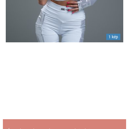
1 kép