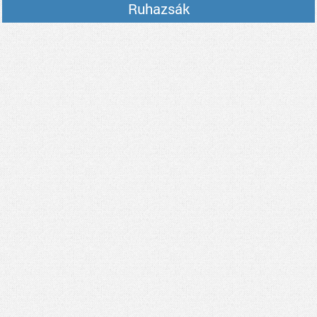
Ruhazsák