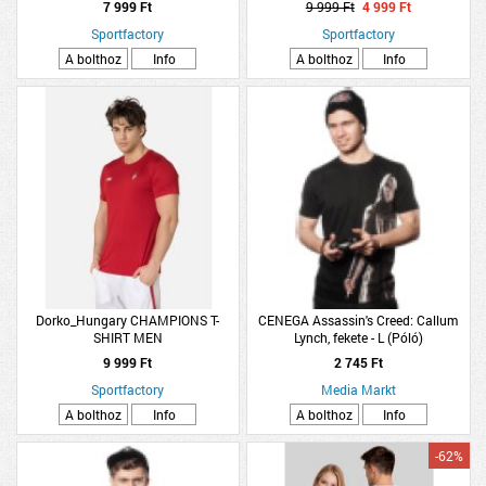
7 999 Ft
9 999 Ft
4 999 Ft
Sportfactory
Sportfactory
A bolthoz
Info
A bolthoz
Info
Dorko_Hungary CHAMPIONS T-
CENEGA Assassin's Creed: Callum
SHIRT MEN
Lynch, fekete - L (Póló)
9 999 Ft
2 745 Ft
Sportfactory
Media Markt
A bolthoz
Info
A bolthoz
Info
-62%