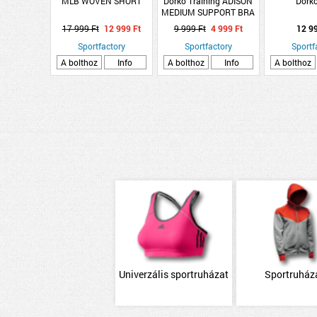
MLB WOVEN SHORT
Dorko Training ADISON
Dorko
MEDIUM SUPPORT BRA
W
17 999 Ft
12 999 Ft
9 999 Ft
4 999 Ft
12 9
Sportfactory
Sportfactory
Sportf
A bolthoz
Info
A bolthoz
Info
A bolthoz
Univerzális sportruházat
Sportruház