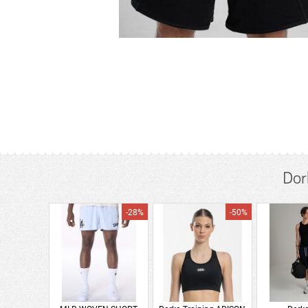
Dor
-28%
-50%