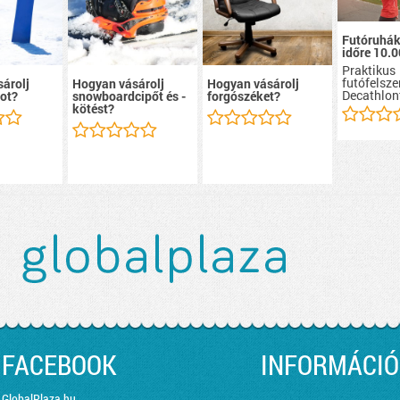
Futóruhák
időre 10.0
Praktikus
futófelsze
árolj
Hogyan vásárolj
Hogyan vásárolj
Decathlon
ot?
snowboardcipőt és -
forgószéket?
kötést?
FACEBOOK
INFORMÁCIÓ
GlobalPlaza.hu