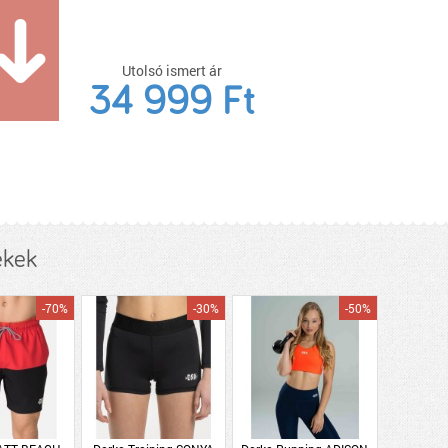
Utolsó ismert ár
34 999 Ft
ékek
-70%
-30%
-50%