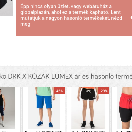
Épp nincs olyan üzlet, vagy webáruház a
globalplazán, ahol ez a termék kapható. Lent
mutatjuk a nagyon hasonló termékeket, nézd
meg:
ko DRK X KOZAK LUMEX ár és hasonló term
-46%
-29%