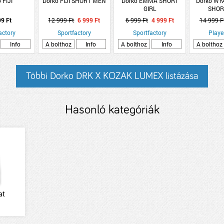
 FIJI
Dorko FIJI SHORT MEN
Dorko EMMA SHORT
Dorko WY
GIRL
SHOR
99 Ft
12 999 Ft
6 999 Ft
6 999 Ft
4 999 Ft
14 999 F
actory
Sportfactory
Sportfactory
Playe
Info
A bolthoz
Info
A bolthoz
Info
A bolthoz
Többi Dorko DRK X KOZAK LUMEX listázása
Hasonló kategóriák
at