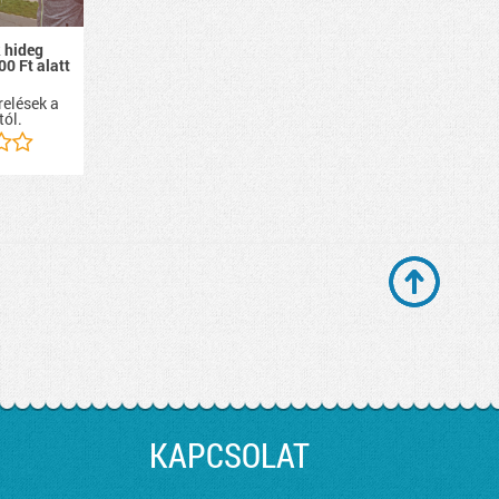
 hideg
00 Ft alatt
relések a
tól.
KAPCSOLAT