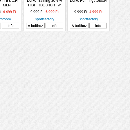
ATT BEACH
Dorko Training SONYA
Dorko Running ADISON
T MEN
HIGH RISE SHORT W
t
4 499 Ft
9 999 Ft
6 999 Ft
9 999 Ft
4 999 Ft
rsroom
Sportfactory
Sportfactory
Info
A bolthoz
Info
A bolthoz
Info