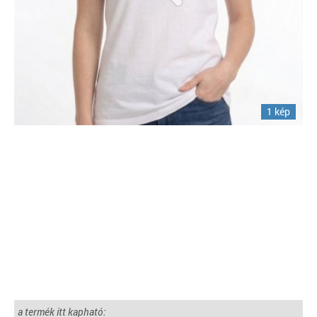
1 kép
a termék itt kapható: