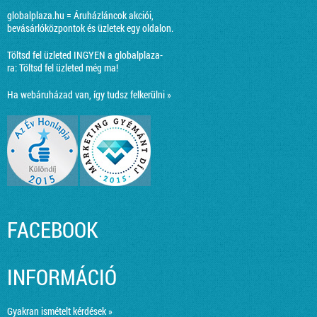
globalplaza.hu = Áruházláncok akciói,
bevásárlóközpontok és üzletek egy oldalon.
Töltsd fel üzleted INGYEN a globalplaza-
ra:
Töltsd fel üzleted még ma!
Ha webáruházad van, így tudsz felkerülni »
FACEBOOK
INFORMÁCIÓ
Gyakran ismételt kérdések »