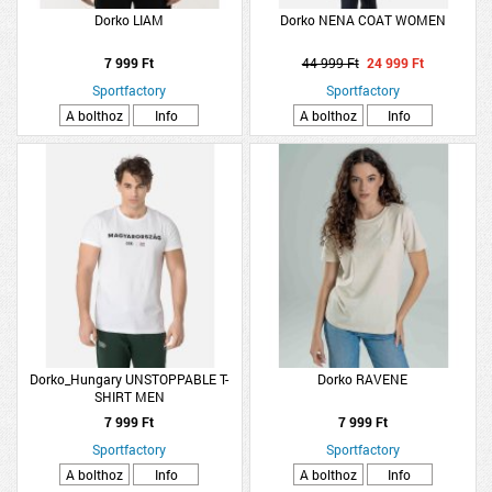
Dorko LIAM
Dorko NENA COAT WOMEN
7 999 Ft
44 999 Ft
24 999 Ft
Sportfactory
Sportfactory
A bolthoz
Info
A bolthoz
Info
Dorko_Hungary UNSTOPPABLE T-
Dorko RAVENE
SHIRT MEN
7 999 Ft
7 999 Ft
Sportfactory
Sportfactory
A bolthoz
Info
A bolthoz
Info