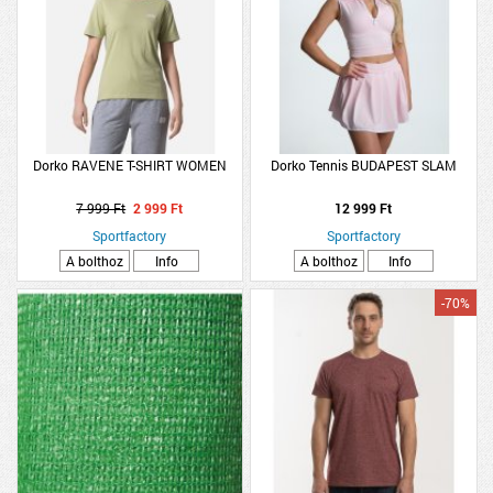
Dorko RAVENE T-SHIRT WOMEN
Dorko Tennis BUDAPEST SLAM
7 999 Ft
2 999 Ft
12 999 Ft
Sportfactory
Sportfactory
A bolthoz
Info
A bolthoz
Info
-70%