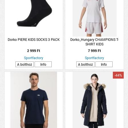
Dorko PIERE KIDS SOCKS 3 PACK
Dorko_Hungary CHAMPIONS T-
SHIRT KIDS
2 999 Ft
7 999 Ft
Sportfactory
Sportfactory
A bolthoz
Info
A bolthoz
Info
-44%