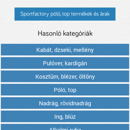
Sportfactory póló, top termékek és árak
Hasonló kategóriák
Kabát, dzseki, mellény
Pulóver, kardigán
Kosztüm, blézer, öltöny
Póló, top
Nadrág, rövidnadrág
Ing, blúz
Alkalmi ruha