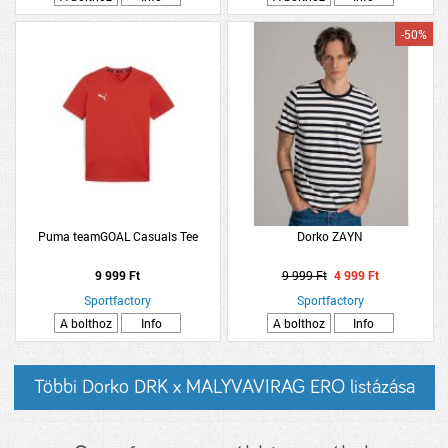
-50%
Puma teamGOAL Casuals Tee
Dorko ZAYN
9 999 Ft
9 999 Ft
4 999 Ft
Sportfactory
Sportfactory
A bolthoz
Info
A bolthoz
Info
Többi Dorko DRK x MALYVAVIRAG ERO listázása