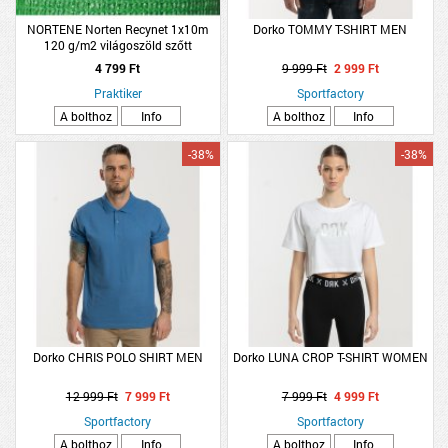
NORTENE Norten Recynet 1x10m
Dorko TOMMY T-SHIRT MEN
120 g/m2 világoszöld szőtt
árnyékoló háló
4 799 Ft
9 999 Ft
2 999 Ft
Praktiker
Sportfactory
A bolthoz
Info
A bolthoz
Info
-38%
-38%
Dorko CHRIS POLO SHIRT MEN
Dorko LUNA CROP T-SHIRT WOMEN
12 999 Ft
7 999 Ft
7 999 Ft
4 999 Ft
Sportfactory
Sportfactory
A bolthoz
Info
A bolthoz
Info