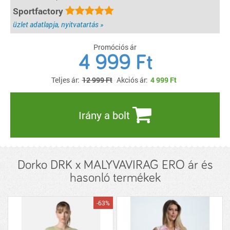
Sportfactory
üzlet adatlapja, nyitvatartás »
Promóciós ár
4 999 Ft
Teljes ár:
12 999 Ft
Akciós ár:
4 999
Ft
Irány a bolt
Dorko DRK x MALYVAVIRAG ERO ár és
hasonló termékek
-63%