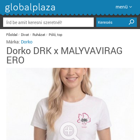
menü
Keresés
Főoldal
Divat
Ruházat
Póló, top
Márka:
Dorko
Dorko
DRK x MALYVAVIRAG
ERO