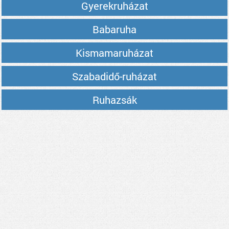
Gyerekruházat
Babaruha
Kismamaruházat
Szabadidő-ruházat
Ruhazsák