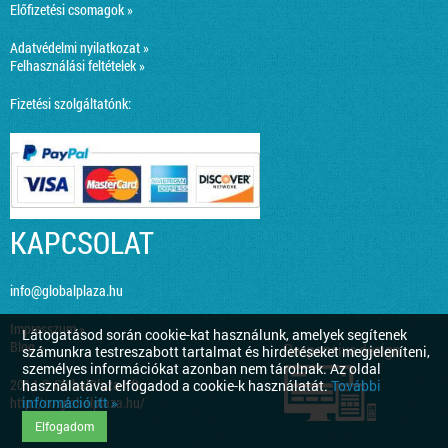
Előfizetési csomagok »
Adatvédelmi nyilatkozat »
Felhasználási feltételek »
Fizetési szolgáltatónk:
KAPCSOLAT
info@globalplaza.hu
Impresszum »
Látogatásod során cookie-kat használunk, amelyek segítenek
Blog »
Responsive design
számunkra testreszabott tartalmat és hirdetéseket megjeleníteni,
személyes információkat azonban nem tárolnak. Az oldal
2014 © GlobalPlaza Kft.
használatával elfogadod a cookie-k használatát.
További
információ itt »
http://co.globalplaza.hu/
Elfogadom