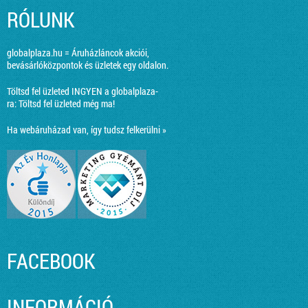
RÓLUNK
globalplaza.hu = Áruházláncok akciói,
bevásárlóközpontok és üzletek egy oldalon.
Töltsd fel üzleted INGYEN a globalplaza-
ra:
Töltsd fel üzleted még ma!
Ha webáruházad van, így tudsz felkerülni »
FACEBOOK
INFORMÁCIÓ