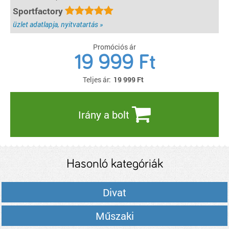
Sportfactory
üzlet adatlapja, nyitvatartás »
Promóciós ár
19 999 Ft
Teljes ár:
19 999
Ft
Irány a bolt
Hasonló kategóriák
Divat
Műszaki