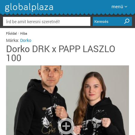
menü
Keresés
Főoldal
Hiba
Márka:
Dorko
Dorko
DRK x PAPP LASZLO
100