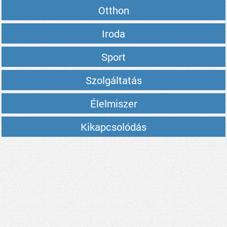
Otthon
Iroda
Sport
Szolgáltatás
Élelmiszer
Kikapcsolódás