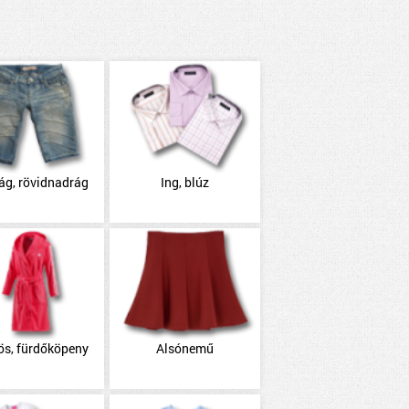
ág, rövidnadrág
Ing, blúz
ös, fürdőköpeny
Alsónemű