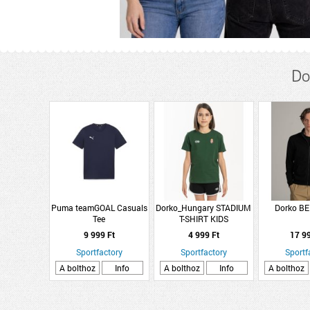
Do
Puma teamGOAL Casuals
Dorko_Hungary STADIUM
Dorko B
Tee
T-SHIRT KIDS
9 999 Ft
4 999 Ft
17 9
Sportfactory
Sportfactory
Sportf
A bolthoz
Info
A bolthoz
Info
A bolthoz