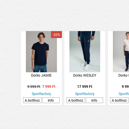
-20%
Dorko JAMIE
Dorko WESLEY
Dorko
9 999 Ft
7 999 Ft
17 999 Ft
9 99
Sportfactory
Sportfactory
Sportf
A bolthoz
Info
A bolthoz
Info
A bolthoz