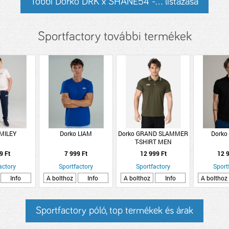
Többi Dorko DRK x SHANE54 -... listázása
Sportfactory további termékek
 MILEY
Dorko LIAM
Dorko GRAND SLAMMER
Dorko
T-SHIRT MEN
9 Ft
7 999 Ft
12 999 Ft
12 9
actory
Sportfactory
Sportfactory
Sport
Info
A bolthoz
Info
A bolthoz
Info
A bolthoz
Sportfactory póló, top termékek és árak