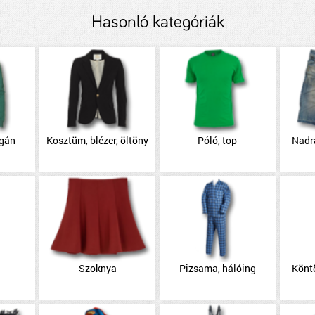
Hasonló kategóriák
igán
Kosztüm, blézer, öltöny
Póló, top
Nadr
Szoknya
Pizsama, hálóing
Könt