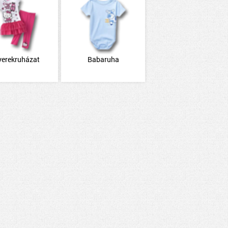
yerekruházat
Babaruha