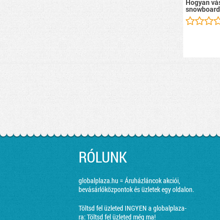
Hogyan vás
snowboard
RÓLUNK
globalplaza.hu = Áruházláncok akciói,
bevásárlóközpontok és üzletek egy oldalon.
Töltsd fel üzleted INGYEN a globalplaza-
ra:
Töltsd fel üzleted még ma!