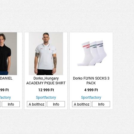
 DANIEL
Dorko_Hungary
Dorko FLYNN SOCKS 3
ACADEMY PIQUE SHIRT
PACK
MEN
99 Ft
12 999 Ft
4 999 Ft
factory
Sportfactory
Sportfactory
Info
A bolthoz
Info
A bolthoz
Info