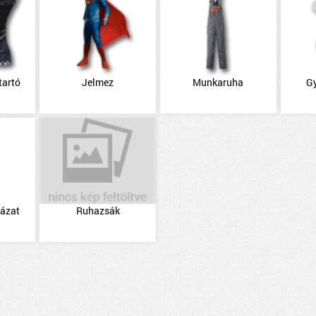
tartó
Jelmez
Munkaruha
G
házat
Ruhazsák