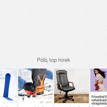
Póló, top hírek
Frissítsd f
ruhatárad
virágmint