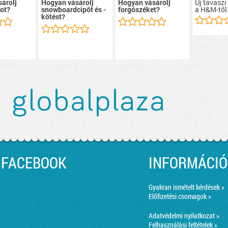
Új tavaszi
árolj
Hogyan vásárolj
Hogyan vásárolj
a H&M-től
ot?
snowboardcipőt és -
forgószéket?
kötést?
FACEBOOK
INFORMÁCIÓ
Gyakran ismételt kérdések »
Előfizetési csomagok »
Adatvédelmi nyilatkozat »
Felhasználási feltételek »