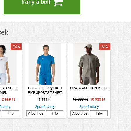
Irány a bolt
kek
-70%
-31%
IA T-SHIRT
Dorko_Hungary HIGH
NBA WASHED BOX TEE
MEN
FIVE SPORTS T-SHIRT
2 999 Ft
9 999 Ft
15 999 Ft
10 999 Ft
factory
Sportfactory
Sportfactory
Info
A bolthoz
Info
A bolthoz
Info