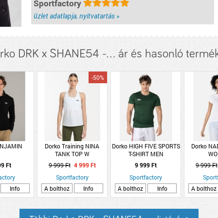
Sportfactory
üzlet adatlapja, nyitvatartás »
rko DRK x SHANE54 -... ár és hasonló termé
-50%
ENJAMIN
Dorko Training NINA
Dorko HIGH FIVE SPORTS
Dorko NAD
TANK TOP W
T-SHIRT MEN
WO
99 Ft
9 999 Ft
4 999 Ft
9 999 Ft
9 999 Ft
actory
Sportfactory
Sportfactory
Sport
Info
A bolthoz
Info
A bolthoz
Info
A bolthoz