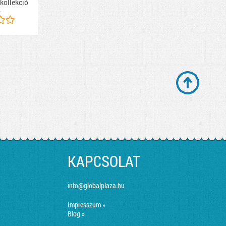
 kollekció
.
KAPCSOLAT
info@globalplaza.hu
Impresszum »
Blog »