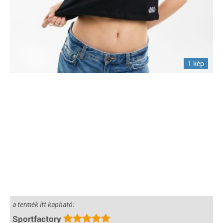
1 kép
a termék itt kapható:
Sportfactory