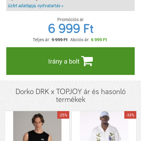
üzlet adatlapja, nyitvatartás »
Promóciós ár
6 999 Ft
Teljes ár:
9 999 Ft
Akciós ár:
6 999
Ft
Irány a bolt
Dorko DRK x TOPJOY ár és hasonló
termékek
-25%
-33%