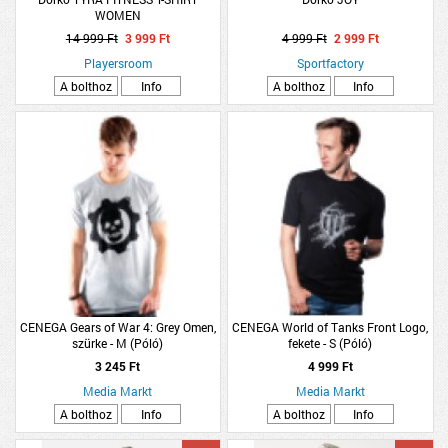
WOMEN
14 999 Ft
3 999 Ft
4 999 Ft
2 999 Ft
Playersroom
Sportfactory
A bolthoz
Info
A bolthoz
Info
CENEGA Gears of War 4: Grey Omen,
CENEGA World of Tanks Front Logo,
szürke - M (Póló)
fekete - S (Póló)
3 245 Ft
4 999 Ft
Media Markt
Media Markt
A bolthoz
Info
A bolthoz
Info