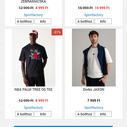
ZEBRAMACSKA
12 999 Ft
4 999 Ft
15 999 Ft
10 999 Ft
Sportfactory
Sportfactory
A bolthoz
Info
A bolthoz
Info
-31%
NBA PALM TREE OS TEE
Dorko JAXON
12 999 Ft
8 999 Ft
7 999 Ft
Sportfactory
Sportfactory
A bolthoz
Info
A bolthoz
Info