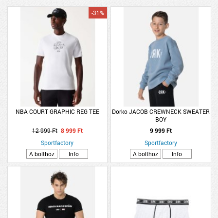
-31%
NBA COURT GRAPHIC REG TEE
Dorko JACOB CREWNECK SWEATER
BOY
12 999 Ft
8 999 Ft
9 999 Ft
Sportfactory
Sportfactory
A bolthoz
Info
A bolthoz
Info