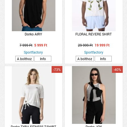
Dorko AIRY
FLORAL REVERE SHIRT
7 999 Ft
5 999 Ft
29 999 Ft
19 999 Ft
Sportfactory
Sportfactory
A bolthoz
Info
A bolthoz
Info
-73%
-40%
Dorko TYRA FITNESS T-SHIRT
Dorko JOY