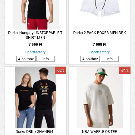
Dorko_Hungary UNSTOPPABLE T-
Dorko 2 PACK BOXER MEN DRK
SHIRT MEN
7 999 Ft
7 999 Ft
Sportfactory
Sportfactory
A bolthoz
Info
A bolthoz
Info
-62%
-31%
Dorko DRK x SHANE54 -
NBA WAFFLE OS TEE