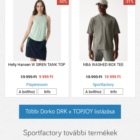
-50%
-31%
Helly Hansen W SIREN TANK TOP
NBA WASHED BOX TEE
19 999 Ft
9 999 Ft
15 999 Ft
10 999 Ft
Playersroom
Sportfactory
A bolthoz
Info
A bolthoz
Info
Többi Dorko DRK x TOPJOY listázása
Sportfactory további termékek