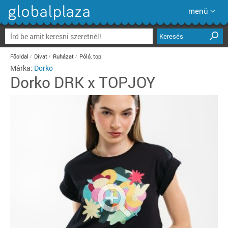
menü
Keresés
Főoldal
Divat
Ruházat
Póló, top
Márka:
Dorko
Dorko
DRK x TOPJOY