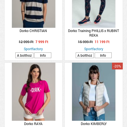
Dorko CHRISTIAN
Dorko Training PHILLIS x RUBINT
REKA
12 999 Ft
7 999 Ft
15 999 Ft
11 199 Ft
Sportfactory
Sportfactory
A bolthoz
Info
A bolthoz
Info
-20%
Dorko RAYA
Dorko KIMBERLY