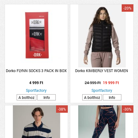
-20%
Dorko FLYNN SOCKS 3 PACK IN BOX
Dorko KIMBERLY VEST WOMEN
4 999 Ft
24 999 Ft
19 999 Ft
Sportfactory
Sportfactory
A bolthoz
Info
A bolthoz
Info
-38%
-30%