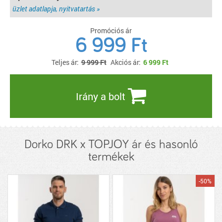
üzlet adatlapja, nyitvatartás »
Promóciós ár
6 999 Ft
Teljes ár:
9 999 Ft
Akciós ár:
6 999
Ft
Irány a bolt
Dorko DRK x TOPJOY ár és hasonló
termékek
-50%