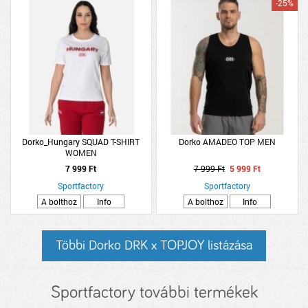
-25%
Dorko_Hungary SQUAD T-SHIRT
Dorko AMADEO TOP MEN
WOMEN
7 999 Ft
7 999 Ft
5 999 Ft
Sportfactory
Sportfactory
A bolthoz
Info
A bolthoz
Info
Többi Dorko DRK x TOPJOY listázása
Sportfactory további termékek