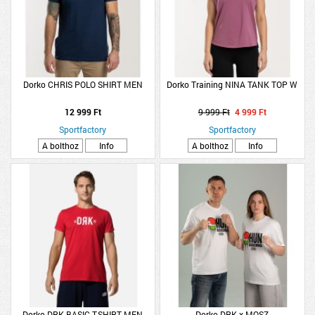
Dorko CHRIS POLO SHIRT MEN
Dorko Training NINA TANK TOP W
12 999 Ft
9 999 Ft
4 999 Ft
Sportfactory
Sportfactory
A bolthoz
Info
A bolthoz
Info
Dorko DRK BASIC T-SHIRT MEN
Dorko DRK x MOSZ