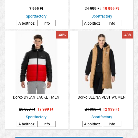
7 999 Ft
24 999 Ft
19 999 Ft
Sportfactory
Sportfactory
A bolthoz
Info
A bolthoz
Info
-40%
-48%
Dorko DYLAN JACKET MEN
Dorko SELINA VEST WOMEN
29 999 Ft
17 999 Ft
24 999 Ft
12 999 Ft
Sportfactory
Sportfactory
A bolthoz
Info
A bolthoz
Info