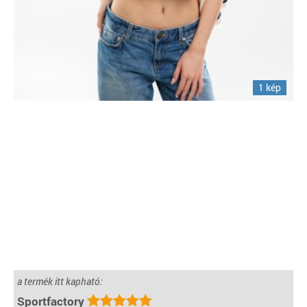
1 kép
a termék itt kapható:
Sportfactory