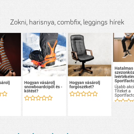
Zokni, harisnya, combfix, leggings hírek
Hatalmas
szezonköz
leértékelé
Sportfacto
árolj
Hogyan vásárolj
Hogyan vásárolj
Újabb akci
snowboardcipőt és -
forgószéket?
Titeket a
kötést?
Sportfacto