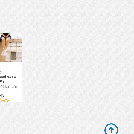
i
ssel vár a
ry!
ókkal vár
ry!