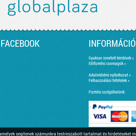
FACEBOOK
INFORMÁCIÓ
Gyakran ismételt kérdések »
Előfizetési csomagok »
Adatvédelmi nyilatkozat »
Felhasználási feltételek »
Fizetési szolgáltatónk:
melyek segítenek számunkra testreszabott tartalmat és hirdetéseket m