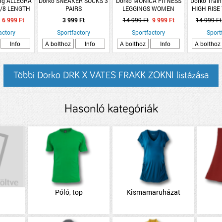
ing ALLEGRA
Dorko SNEAKER SOCKS 3
Dorko MONICA FITNESS
Dorko Trai
7/8 LENGTH
PAIRS
LEGGINGS WOMEN
HIGH RISE
NGS W
LEGG
6 999 Ft
3 999 Ft
14 999 Ft
9 999 Ft
14 999 Ft
actory
Sportfactory
Sportfactory
Sport
Info
A bolthoz
Info
A bolthoz
Info
A bolthoz
Többi Dorko DRK X VATES FRAKK ZOKNI listázása
Hasonló kategóriák
Póló, top
Kismamaruházat