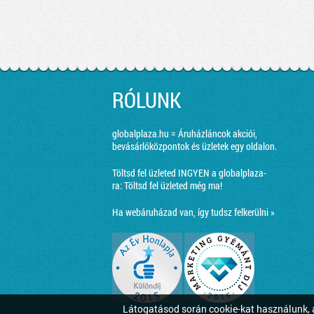
RÓLUNK
globalplaza.hu = Áruházláncok akciói,
bevásárlóközpontok és üzletek egy oldalon.
Töltsd fel üzleted INGYEN a globalplaza-
ra:
Töltsd fel üzleted még ma!
Ha webáruházad van, így tudsz felkerülni »
Látogatásod során cookie-kat használunk, a