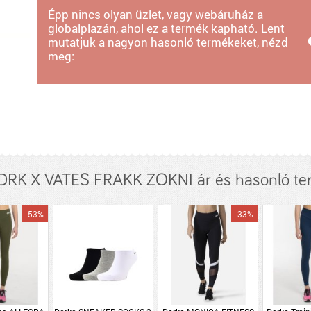
Épp nincs olyan üzlet, vagy webáruház a
globalplazán, ahol ez a termék kapható. Lent
mutatjuk a nagyon hasonló termékeket, nézd
meg:
DRK X VATES FRAKK ZOKNI ár és hasonló t
-53%
-33%