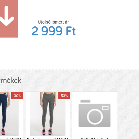
Utolsó ismert ár
2 999 Ft
ermékek
-30%
-53%