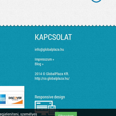
KAPCSOLAT
info@globalplaza.hu
Impresszum »
Blog »
2014 © GlobalPlaza Kft.
http://co.globalplaza.hu/
Responsive design
egjeleníteni, személyes
Elfogadom