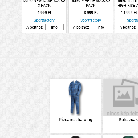
Dorko NEW DASH SOCKS
Dorko MARTIE SOCKS 3
Dorko Train
3 PACK
PACK
HIGH RISE 
LEGGI
4 999 Ft
3 999 Ft
14 999 Ft
Sportfactory
Sportfactory
Sportf
A bolthoz
Info
A bolthoz
Info
A bolthoz
Pizsama, hálóing
Ruhazsák