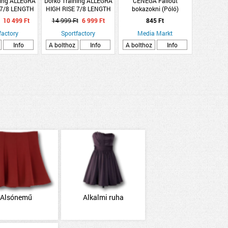
ning ALLEGRA
Dorko Training ALLEGRA
CENEGA Fallout
 7/8 LENGTH
HIGH RISE 7/8 LENGTH
bokazokni (Póló)
INGS W
LEGGINGS W
10 499 Ft
14 999 Ft
6 999 Ft
845 Ft
factory
Sportfactory
Media Markt
Info
A bolthoz
Info
A bolthoz
Info
Alsónemű
Alkalmi ruha