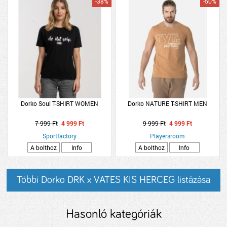
-38%
-50%
Dorko Soul T-SHIRT WOMEN
Dorko NATURE T-SHIRT MEN
7 999 Ft
4 999 Ft
9 999 Ft
4 999 Ft
Sportfactory
Playersroom
A bolthoz
Info
A bolthoz
Info
Többi Dorko DRK x VATES KIS HERCEG listázása
Hasonló kategóriák