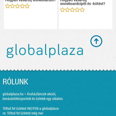
snowboardcipőt és -kötést?
RÓLUNK
globalplaza.hu = Áruházláncok akciói,
bevásárlóközpontok és üzletek egy oldalon.
Töltsd fel üzleted INGYEN a globalplaza-
ra:
Töltsd fel üzleted még ma!