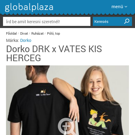
menü
Keresés
Főoldal
Divat
Ruházat
Póló, top
Márka:
Dorko
Dorko
DRK x VATES KIS
HERCEG