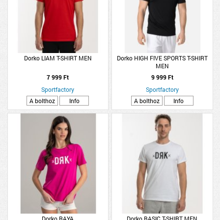
Dorko LIAM T-SHIRT MEN
Dorko HIGH FIVE SPORTS T-SHIRT
MEN
7 999 Ft
9 999 Ft
Sportfactory
Sportfactory
A bolthoz
Info
A bolthoz
Info
Dorko RAYA
Dorko BASIC T-SHIRT MEN