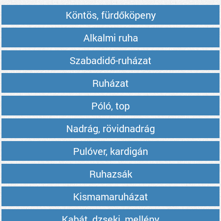
Köntös, fürdőköpeny
Alkalmi ruha
Szabadidő-ruházat
Ruházat
Póló, top
Nadrág, rövidnadrág
Pulóver, kardigán
Ruhazsák
Kismamaruházat
Kabát, dzseki, mellény