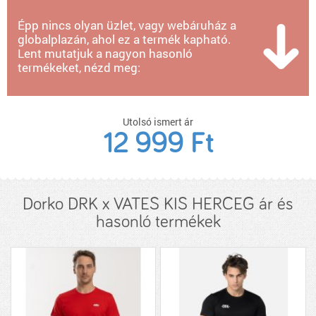
Épp nincs olyan üzlet, vagy webáruház a
globalplazán, ahol ez a termék kapható.
Lent mutatjuk a nagyon hasonló
termékeket, nézd meg:
Utolsó ismert ár
12 999 Ft
Dorko DRK x VATES KIS HERCEG ár és
hasonló termékek