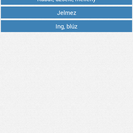
Jelmez
Ing, blúz