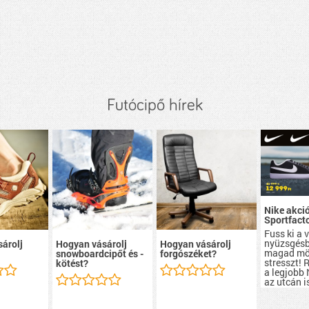
Futócipő hírek
Nike akci
Sportfact
Fuss ki a v
nyüzsgésb
árolj
Hogyan vásárolj
Hogyan vásárolj
magad mö
snowboardcipőt és -
forgószéket?
stresszt! 
kötést?
a legjobb 
az utcán is