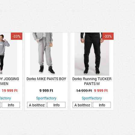
-33%
-33%
DY JOGGING
Dorko MIKE PANTS BOY
Dorko Running TUCKER
 MEN
PANTS M
19 999 Ft
9 999 Ft
14 999 Ft
9 999 Ft
factory
Sportfactory
Sportfactory
Info
A bolthoz
Info
A bolthoz
Info