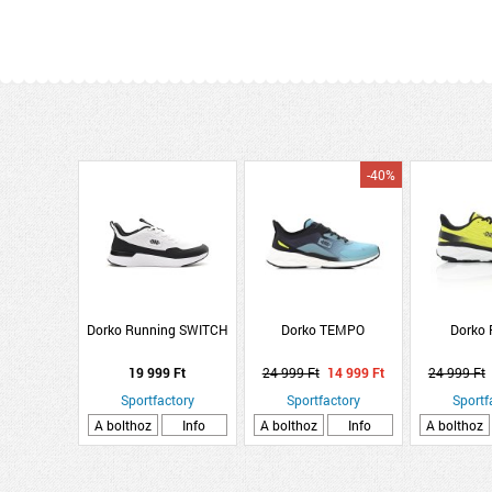
-40%
Dorko Running SWITCH
Dorko TEMPO
Dorko
19 999 Ft
24 999 Ft
14 999 Ft
24 999 Ft
Sportfactory
Sportfactory
Sportf
A bolthoz
Info
A bolthoz
Info
A bolthoz