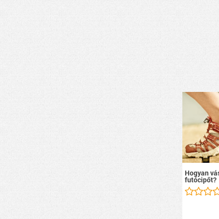
Hogyan vás
futócipőt?