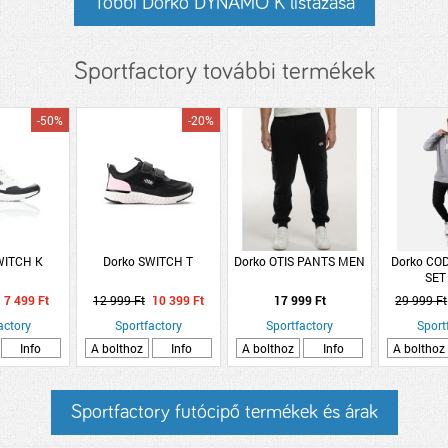
Többi Dorko DYNAMO K listázása
Sportfactory további termékek
-50%
-20%
WITCH K
Dorko SWITCH T
Dorko OTIS PANTS MEN
Dorko CO
SET
7 499 Ft
12 999 Ft
10 399 Ft
17 999 Ft
29 999 Ft
actory
Sportfactory
Sportfactory
Sport
Info
A bolthoz
Info
A bolthoz
Info
A bolthoz
Sportfactory futócipő termékek és árak