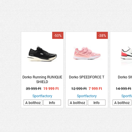
-50%
-38%
Dorko Running RUNIQUE
Dorko SPEEDFORCE T
Dorko S
SHIELD
39 999 Ft
19 999 Ft
12 999 Ft
7 999 Ft
14 999 Ft
Sportfactory
Sportfactory
Sportf
A bolthoz
Info
A bolthoz
Info
A bolthoz