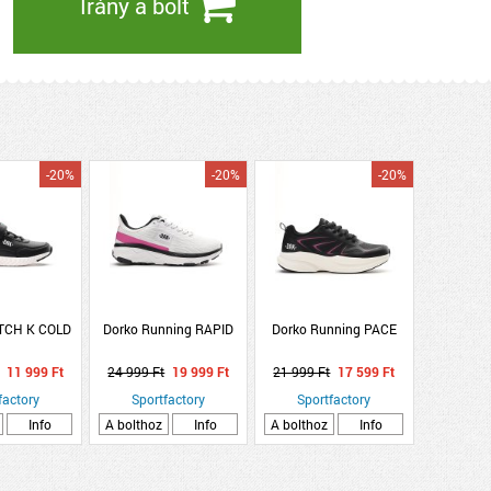
Irány a bolt
-20%
-20%
-20%
TCH K COLD
Dorko Running RAPID
Dorko Running PACE
11 999 Ft
24 999 Ft
19 999 Ft
21 999 Ft
17 599 Ft
factory
Sportfactory
Sportfactory
Info
A bolthoz
Info
A bolthoz
Info