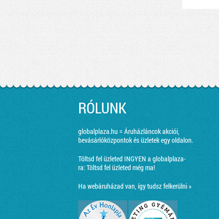
RÓLUNK
globalplaza.hu = Áruházláncok akciói,
bevásárlóközpontok és üzletek egy oldalon.
Töltsd fel üzleted INGYEN a globalplaza-
ra:
Töltsd fel üzleted még ma!
Ha webáruházad van, így tudsz felkerülni »