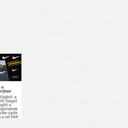
ó a
oryban
ilágból, a
ől, hagyd
gött a
Repítsenek
Nike cipők
 a cél felé!