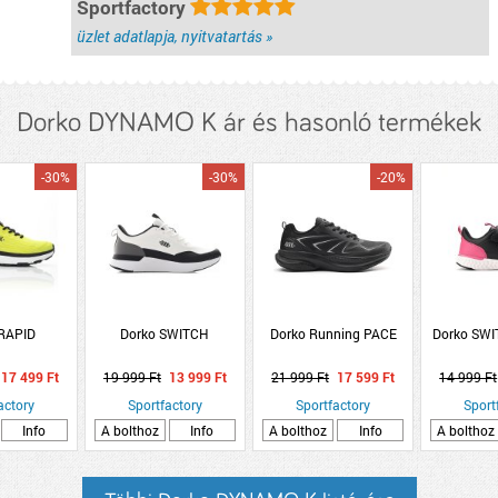
Sportfactory
üzlet adatlapja, nyitvatartás »
Dorko DYNAMO K ár és hasonló termékek
-30%
-30%
-20%
 RAPID
Dorko SWITCH
Dorko Running PACE
Dorko SWI
17 499 Ft
19 999 Ft
13 999 Ft
21 999 Ft
17 599 Ft
14 999 Ft
actory
Sportfactory
Sportfactory
Sport
Info
A bolthoz
Info
A bolthoz
Info
A bolthoz