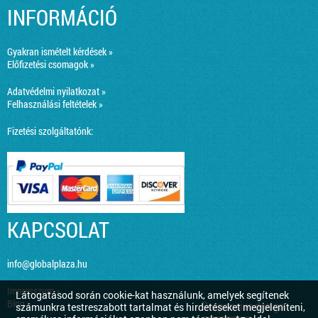
INFORMÁCIÓ
Gyakran ismételt kérdések »
Előfizetési csomagok »
Adatvédelmi nyilatkozat »
Felhasználási feltételek »
Fizetési szolgáltatónk:
KAPCSOLAT
info@globalplaza.hu
Impresszum »
Látogatásod során cookie-kat használunk, amelyek segítenek
Blog »
Responsive design
számunkra testreszabott tartalmat és hirdetéseket megjeleníteni,