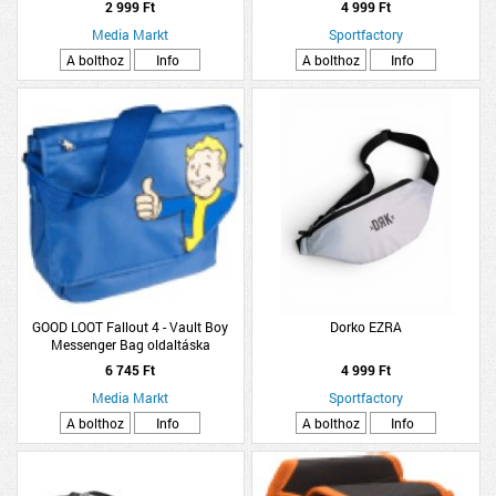
2 999 Ft
4 999 Ft
Media Markt
Sportfactory
A bolthoz
Info
A bolthoz
Info
GOOD LOOT Fallout 4 - Vault Boy
Dorko EZRA
Messenger Bag oldaltáska
(Kiegészítők/Relikviák)
6 745 Ft
4 999 Ft
Media Markt
Sportfactory
A bolthoz
Info
A bolthoz
Info