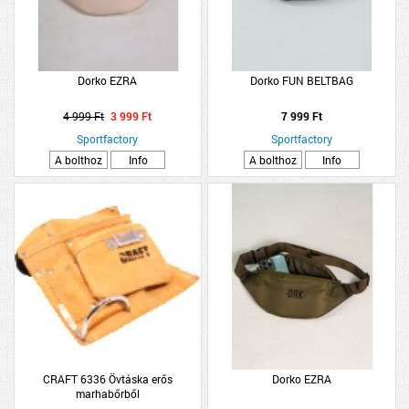
Dorko EZRA
Dorko FUN BELTBAG
4 999 Ft
3 999 Ft
7 999 Ft
Sportfactory
Sportfactory
A bolthoz
Info
A bolthoz
Info
CRAFT 6336 Övtáska erős
Dorko EZRA
marhabőrből