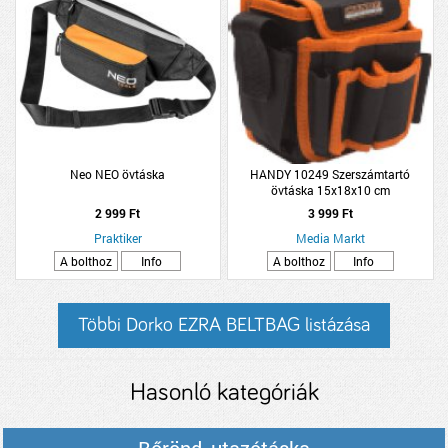
Neo NEO övtáska
HANDY 10249 Szerszámtartó
övtáska 15x18x10 cm
2 999 Ft
3 999 Ft
Praktiker
Media Markt
A bolthoz
Info
A bolthoz
Info
Többi Dorko EZRA BELTBAG listázása
Hasonló kategóriák