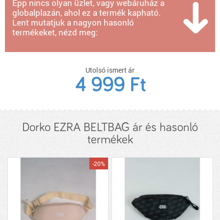
Épp nincs olyan üzlet, vagy webáruház a
globalplazán, ahol ez a termék kapható.
Lent mutatjuk a nagyon hasonló
termékeket, nézd meg:
Utolsó ismert ár
4 999 Ft
Dorko EZRA BELTBAG ár és hasonló
termékek
-20%