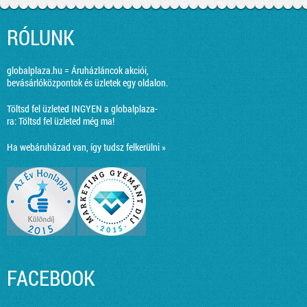
RÓLUNK
globalplaza.hu = Áruházláncok akciói,
bevásárlóközpontok és üzletek egy oldalon.
Töltsd fel üzleted INGYEN a globalplaza-
ra:
Töltsd fel üzleted még ma!
Ha webáruházad van, így tudsz felkerülni »
FACEBOOK