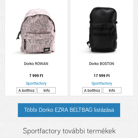
Dorko ROWAN
Dorko BOSTON
7 999 Ft
17 999 Ft
Sportfactory
Sportfactory
A bolthoz
Info
A bolthoz
Info
Többi Dorko EZRA BELTBAG listázása
Sportfactory további termékek