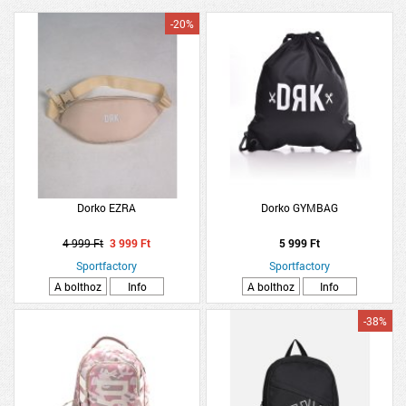
-20%
Dorko EZRA
Dorko GYMBAG
4 999 Ft
3 999 Ft
5 999 Ft
Sportfactory
Sportfactory
A bolthoz
Info
A bolthoz
Info
-38%