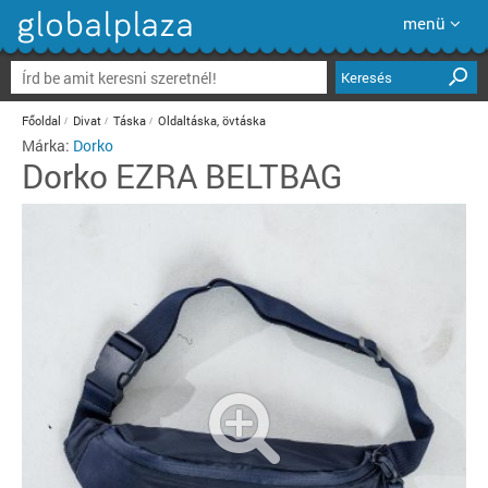
menü
Keresés
Főoldal
Divat
Táska
Oldaltáska, övtáska
Márka:
Dorko
Dorko
EZRA BELTBAG