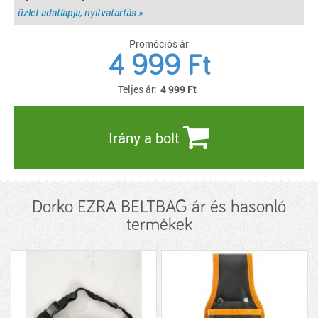
üzlet adatlapja, nyitvatartás »
Promóciós ár
4 999 Ft
Teljes ár:
4 999
Ft
Irány a bolt
Dorko EZRA BELTBAG ár és hasonló
termékek