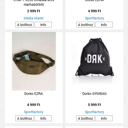
marhabőrből
2 999 Ft
4 999 Ft
Media Markt
Sportfactory
A bolthoz
Info
A bolthoz
Info
Dorko EZRA
Dorko GYMBAG
4 999 Ft
5 999 Ft
Sportfactory
Sportfactory
A bolthoz
Info
A bolthoz
Info