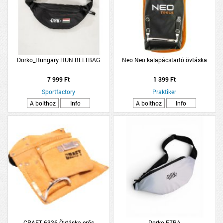
Dorko_Hungary HUN BELTBAG
Neo Neo kalapácstartó övtáska
7 999 Ft
1 399 Ft
Sportfactory
Praktiker
A bolthoz
Info
A bolthoz
Info
CRAFT 6336 Övtáska erős
Dorko EZRA