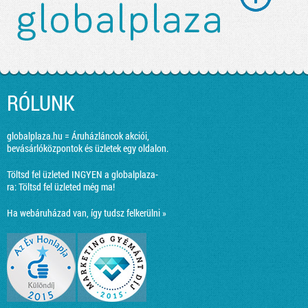
RÓLUNK
globalplaza.hu = Áruházláncok akciói,
bevásárlóközpontok és üzletek egy oldalon.
Töltsd fel üzleted INGYEN a globalplaza-
ra:
Töltsd fel üzleted még ma!
Ha webáruházad van, így tudsz felkerülni »