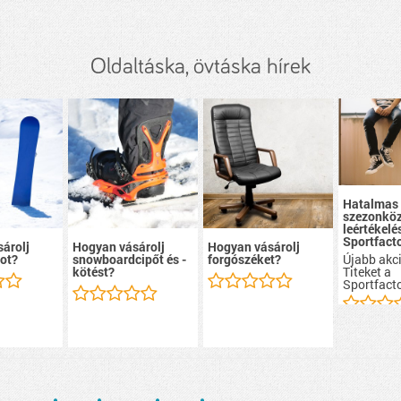
Oldaltáska, övtáska hírek
Hatalmas
szezonköz
leértékelé
Sportfacto
árolj
Hogyan vásárolj
Hogyan vásárolj
Újabb akci
ot?
snowboardcipőt és -
forgószéket?
Titeket a
kötést?
Sportfacto