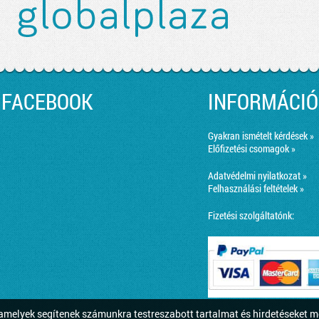
FACEBOOK
INFORMÁCIÓ
Gyakran ismételt kérdések »
Előfizetési csomagok »
Adatvédelmi nyilatkozat »
Felhasználási feltételek »
Fizetési szolgáltatónk:
melyek segítenek számunkra testreszabott tartalmat és hirdetéseket m