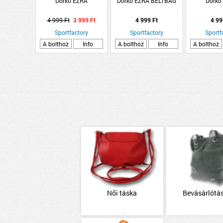
Dorko EZRA
Dorko EZRA BELTBAG
Dorko
4 999 Ft
3 999 Ft
4 999 Ft
4 99
Sportfactory
Sportfactory
Sportf
A bolthoz
Info
A bolthoz
Info
A bolthoz
Női táska
Bevásárlótá