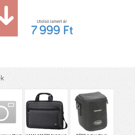
Utolsó ismert ár
7 999 Ft
ek