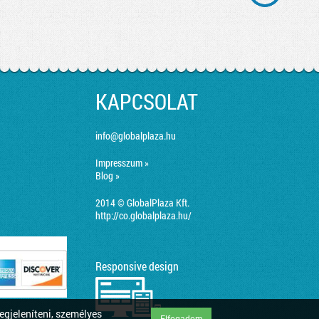
KAPCSOLAT
info@globalplaza.hu
Impresszum »
Blog »
2014 © GlobalPlaza Kft.
http://co.globalplaza.hu/
Responsive design
egjeleníteni, személyes
Elfogadom