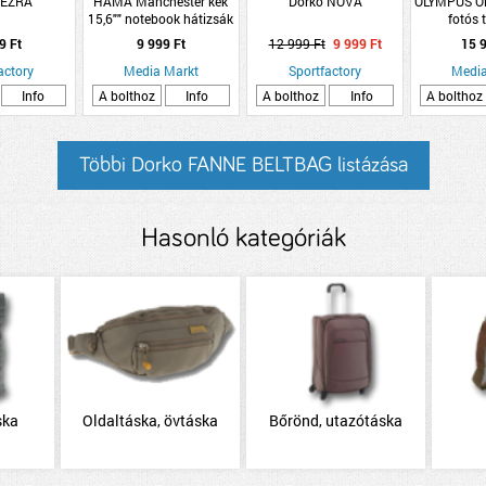
 EZRA
HAMA Manchester kék
Dorko NOVA
OLYMPUS Ol
15,6"" notebook hátizsák
fotós 
(101826)
9 Ft
9 999 Ft
12 999 Ft
9 999 Ft
15 9
actory
Media Markt
Sportfactory
Media
Info
A bolthoz
Info
A bolthoz
Info
A bolthoz
Többi Dorko FANNE BELTBAG listázása
Hasonló kategóriák
ska
Oldaltáska, övtáska
Bőrönd, utazótáska