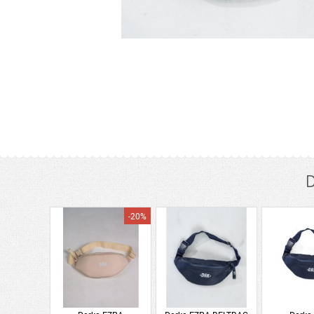
D
-20%