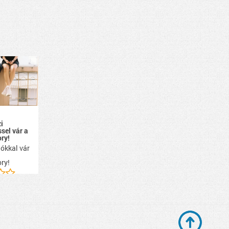
i
ssel vár a
ry!
ókkal vár
ry!