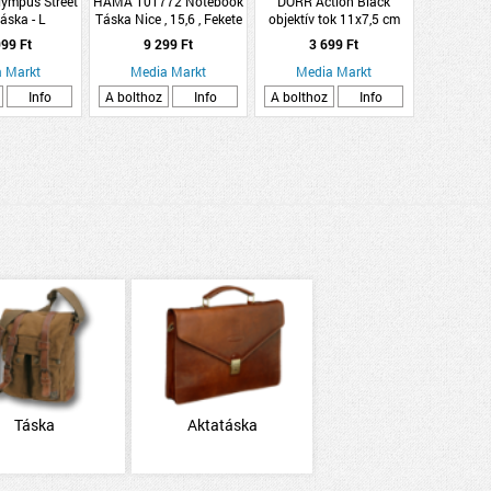
ympus Street
HAMA 101772 Notebook
DÖRR Action Black
táska - L
Táska Nice , 15,6 , Fekete
objektív tok 11x7,5 cm
99 Ft
9 299 Ft
3 699 Ft
 Markt
Media Markt
Media Markt
Info
A bolthoz
Info
A bolthoz
Info
Táska
Aktatáska