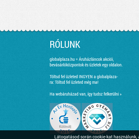
RÓLUNK
globalplaza.hu = Áruházláncok akciói,
bevásárlóközpontok és üzletek egy oldalon.
Töltsd fel üzleted INGYEN a globalplaza-
ra:
Töltsd fel üzleted még ma!
Ha webáruházad van, így tudsz felkerülni »
Látogatásod során cookie-kat használunk, a