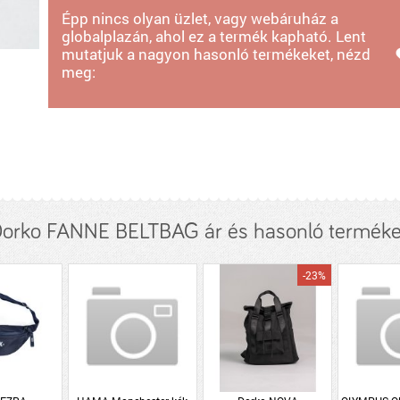
Épp nincs olyan üzlet, vagy webáruház a
globalplazán, ahol ez a termék kapható. Lent
mutatjuk a nagyon hasonló termékeket, nézd
meg:
orko FANNE BELTBAG ár és hasonló termék
-23%