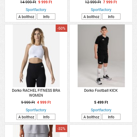
14 999 Ft
9 999 Ft
12 999 Ft
7 999 Ft
Sportfactory
Sportfactory
A bolthoz
Info
A bolthoz
Info
-50%
Dorko RACHEL FITNESS BRA
Dorko Football KICK
WOMEN
9 999 Ft
4 999 Ft
5 499 Ft
Sportfactory
Sportfactory
A bolthoz
Info
A bolthoz
Info
-32%