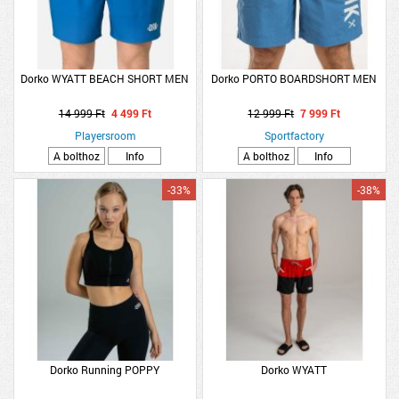
Dorko WYATT BEACH SHORT MEN
Dorko PORTO BOARDSHORT MEN
14 999 Ft
4 499 Ft
12 999 Ft
7 999 Ft
Playersroom
Sportfactory
A bolthoz
Info
A bolthoz
Info
-33%
-38%
Dorko Running POPPY
Dorko WYATT