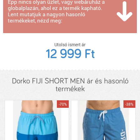
Épp nincs olyan üzlet, vagy webáruház a
globalplazán, ahol ez a termék kapható.
Lent mutatjuk a nagyon hasonló
termékeket, nézd meg:
Utolsó ismert ár
12 999 Ft
Dorko FIJI SHORT MEN ár és hasonló
termékek
-70%
-38%