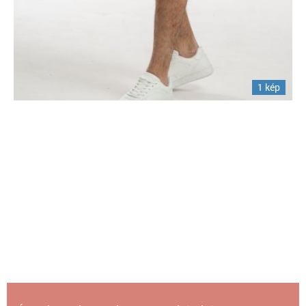
1 kép