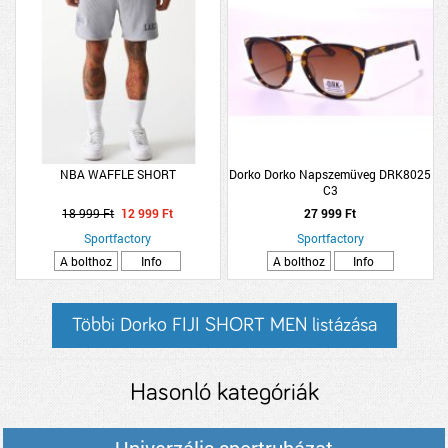
NBA WAFFLE SHORT
Dorko Dorko Napszemüveg DRK8025
C3
18 999 Ft
12 999 Ft
27 999 Ft
Sportfactory
Sportfactory
A bolthoz
Info
A bolthoz
Info
Többi Dorko FIJI SHORT MEN listázása
Hasonló kategóriák