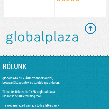
RÓLUNK
globalplaza.hu = Áruházláncok akciói,
bevásárlóközpontok és üzletek egy oldalon.
Töltsd fel üzleted INGYEN a globalplaza-
ra:
Töltsd fel üzleted még ma!
Ha webáruházad van, így tudsz felkerülni »