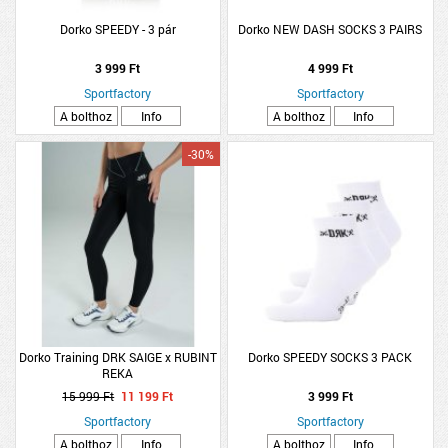
Dorko SPEEDY - 3 pár
Dorko NEW DASH SOCKS 3 PAIRS
3 999 Ft
4 999 Ft
Sportfactory
Sportfactory
A bolthoz
Info
A bolthoz
Info
-30%
Dorko Training DRK SAIGE x RUBINT
Dorko SPEEDY SOCKS 3 PACK
REKA
15 999 Ft
11 199 Ft
3 999 Ft
Sportfactory
Sportfactory
A bolthoz
Info
A bolthoz
Info