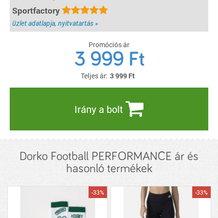
Sportfactory
üzlet adatlapja, nyitvatartás »
Promóciós ár
3 999 Ft
Teljes ár:
3 999
Ft
Irány a bolt
Dorko Football PERFORMANCE ár és
hasonló termékek
-33%
-33%