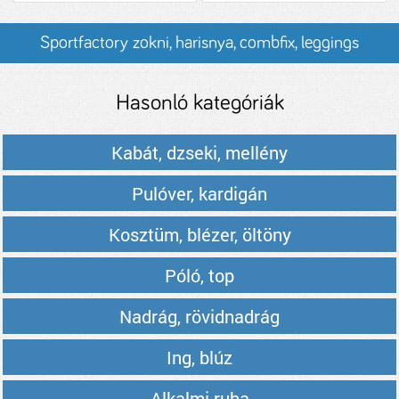
Sportfactory zokni, harisnya, combfix, leggings
termékek és árak
Hasonló kategóriák
Kabát, dzseki, mellény
Pulóver, kardigán
Kosztüm, blézer, öltöny
Póló, top
Nadrág, rövidnadrág
Ing, blúz
Alkalmi ruha