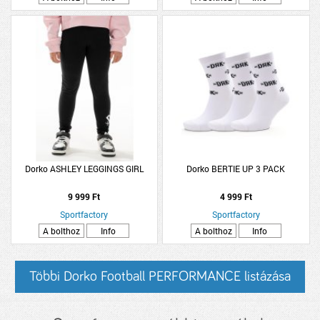
Dorko ASHLEY LEGGINGS GIRL
Dorko BERTIE UP 3 PACK
9 999 Ft
4 999 Ft
Sportfactory
Sportfactory
A bolthoz
Info
A bolthoz
Info
Többi Dorko Football PERFORMANCE listázása