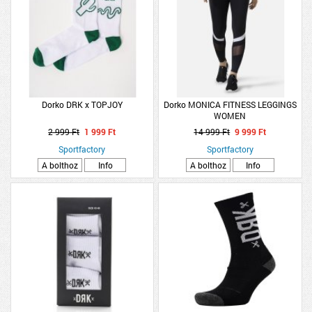
Dorko DRK x TOPJOY
Dorko MONICA FITNESS LEGGINGS
WOMEN
2 999 Ft
1 999 Ft
14 999 Ft
9 999 Ft
Sportfactory
Sportfactory
A bolthoz
Info
A bolthoz
Info