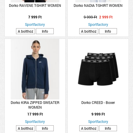
Dorko RAVENE T-SHIRT WOMEN
Dorko NADIA T-SHIRT WOMEN
7 999 Ft
9 999 Ft
2 999 Ft
Sportfactory
Sportfactory
A bolthoz
Info
A bolthoz
Info
Dorko KIRA ZIPPED SWEATER
Dorko CREED - Boxer
WOMEN
17 999 Ft
9 999 Ft
Sportfactory
Sportfactory
A bolthoz
Info
A bolthoz
Info