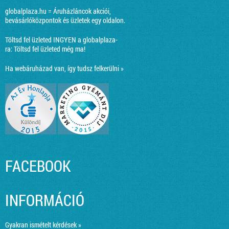
globalplaza.hu = Áruházláncok akciói,
bevásárlóközpontok és üzletek egy oldalon.
Töltsd fel üzleted INGYEN a globalplaza-
ra:
Töltsd fel üzleted még ma!
Ha webáruházad van, így tudsz felkerülni »
FACEBOOK
INFORMÁCIÓ
Gyakran ismételt kérdések »