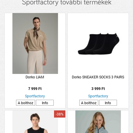
Sportfactory további termékek
Dorko LIAM
Dorko SNEAKER SOCKS 3 PAIRS
7 999 Ft
3 999 Ft
Sportfactory
Sportfactory
A bolthoz
Info
A bolthoz
Info
-38%