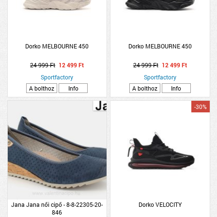
Dorko MELBOURNE 450
Dorko MELBOURNE 450
24 999 Ft
12 499 Ft
24 999 Ft
12 499 Ft
Sportfactory
Sportfactory
A bolthoz
Info
A bolthoz
Info
-30%
Jana Jana női cipő - 8-8-22305-20-
Dorko VELOCITY
846