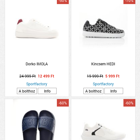
-50%
-70%
Dorko IMOLA
Kincsem HEDI
24 999 Ft
12 499 Ft
19 999 Ft
5 999 Ft
Sportfactory
Sportfactory
A bolthoz
Info
A bolthoz
Info
-60%
-60%