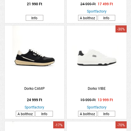
21 990 Ft
24 999 Ft
17 499 Ft
Sportfactory
Info
A bolthoz
Info
-30%
Dorko CAMP
Dorko VIBE
24 999 Ft
19 999 Ft
13 999 Ft
Sportfactory
Sportfactory
A bolthoz
Info
A bolthoz
Info
-17%
-70%