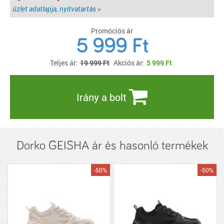
üzlet adatlapja, nyitvatartás »
Promóciós ár
5 999 Ft
Teljes ár:
19 999 Ft
Akciós ár:
5 999
Ft
Irány a bolt
Dorko GEISHA ár és hasonló termékek
-50%
-50%