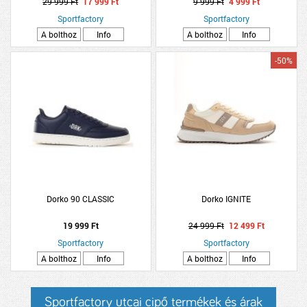
29 999 Ft
17 999 Ft
9 999 Ft
4 999 Ft
Sportfactory
Sportfactory
A bolthoz
Info
A bolthoz
Info
-50%
Dorko 90 CLASSIC
Dorko IGNITE
19 999 Ft
24 999 Ft
12 499 Ft
Sportfactory
Sportfactory
A bolthoz
Info
A bolthoz
Info
Sportfactory utcai cipő termékek és árak