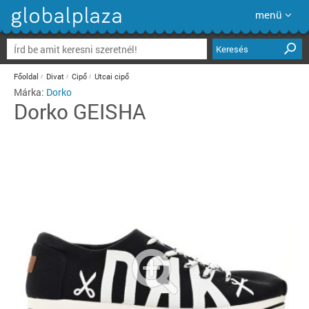
menü
Keresés
Főoldal
Divat
Cipő
Utcai cipő
Márka:
Dorko
Dorko
GEISHA