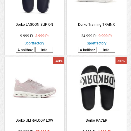
Dorko LAGOON SLIP ON
Dorko Training TRAINX
9 999 Ft
3 999 Ft
24 999 Ft
9 999 Ft
Sportfactory
Sportfactory
A bolthoz
Info
A bolthoz
Info
-40%
-50%
Dorko ULTRALOOP LOW
Dorko RACER