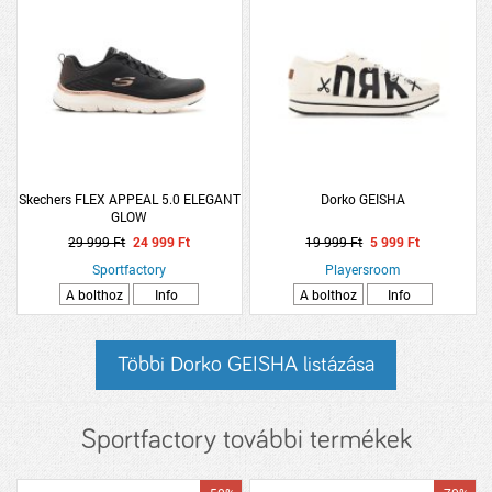
Skechers FLEX APPEAL 5.0 ELEGANT
Dorko GEISHA
GLOW
29 999 Ft
24 999 Ft
19 999 Ft
5 999 Ft
Sportfactory
Playersroom
A bolthoz
Info
A bolthoz
Info
Többi Dorko GEISHA listázása
Sportfactory további termékek