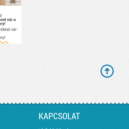
i
ssel vár a
ry!
ókkal vár
ry!
KAPCSOLAT