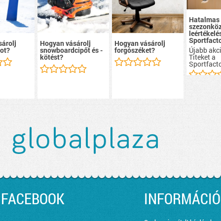
Hatalmas
szezonköz
leértékelé
Sportfacto
árolj
Hogyan vásárolj
Hogyan vásárolj
Újabb akci
ot?
snowboardcipőt és -
forgószéket?
Titeket a
kötést?
Sportfacto
FACEBOOK
INFORMÁCIÓ