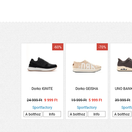
-60%
-70%
Dorko IGNITE
Dorko GEISHA
UNO BANK
24 999 Ft
9 999 Ft
19 999 Ft
5 999 Ft
39 999 Ft
Sportfactory
Sportfactory
Sportf
A bolthoz
Info
A bolthoz
Info
A bolthoz