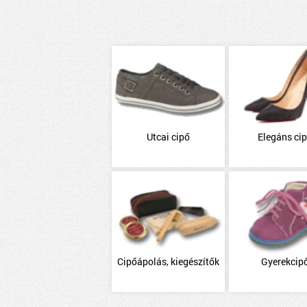
Utcai cipő
Elegáns ci
Cipőápolás, kiegészítők
Gyerekcip