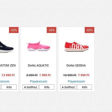
-50%
-50%
-60%
ANTOM ZEN
Dorko AQUATIC
Dorko GEISHA
13 999 Ft
3 999 Ft
1 999 Ft
19 999 Ft
7 999 Ft
rsroom
Playersroom
Playersroom
Info
A bolthoz
Info
A bolthoz
Info