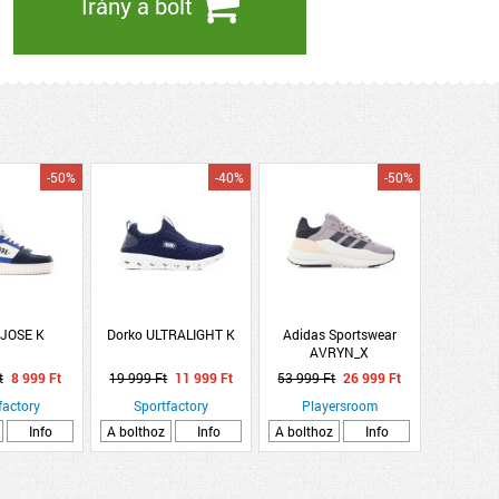
Irány a bolt
-50%
-40%
-50%
 JOSE K
Dorko ULTRALIGHT K
Adidas Sportswear
AVRYN_X
t
8 999 Ft
19 999 Ft
11 999 Ft
53 999 Ft
26 999 Ft
factory
Sportfactory
Playersroom
Info
A bolthoz
Info
A bolthoz
Info