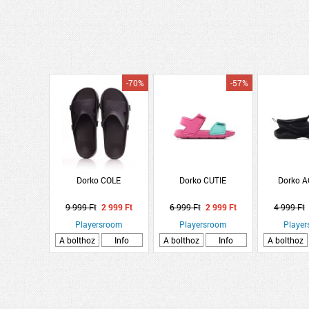
-70%
-57%
Dorko COLE
Dorko CUTIE
Dorko 
9 999 Ft
2 999 Ft
6 999 Ft
2 999 Ft
4 999 Ft
Playersroom
Playersroom
Playe
A bolthoz
Info
A bolthoz
Info
A bolthoz