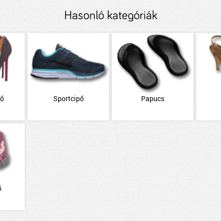
Hasonló kategóriák
pő
Sportcipő
Papucs
ő