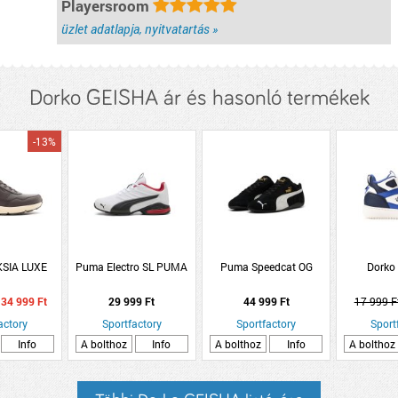
Playersroom
üzlet adatlapja, nyitvatartás »
Dorko GEISHA ár és hasonló termékek
-13%
SIA LUXE
Puma Electro SL PUMA
Puma Speedcat OG
Dorko
34 999 Ft
29 999 Ft
44 999 Ft
17 999 F
actory
Sportfactory
Sportfactory
Sport
Info
A bolthoz
Info
A bolthoz
Info
A bolthoz