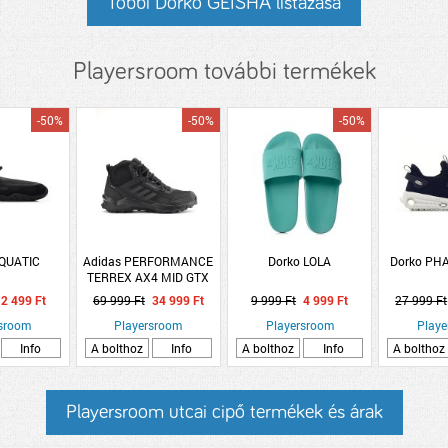
Többi Dorko GEISHA listázása
Playersroom további termékek
-50%
-50%
-50%
AQUATIC
Adidas PERFORMANCE
Dorko LOLA
Dorko PH
TERREX AX4 MID GTX
2 499 Ft
69 999 Ft
34 999 Ft
9 999 Ft
4 999 Ft
27 999 Ft
rsroom
Playersroom
Playersroom
Playe
Info
A bolthoz
Info
A bolthoz
Info
A bolthoz
Playersroom utcai cipő termékek és árak