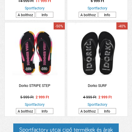
14 999 Ft
11 999 Ft
6 999 Ft
Sportfactory
Sportfactory
A bolthoz
Info
A bolthoz
Info
-50%
-40%
Dorko STRIPE STEP
Dorko SURF
5 999 Ft
2 999 Ft
4 999 Ft
2 999 Ft
Sportfactory
Sportfactory
A bolthoz
Info
A bolthoz
Info
Sportfactory utcai cipő termékek és árak