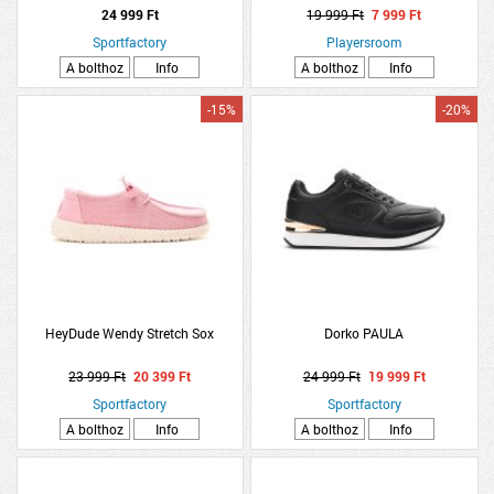
24 999 Ft
19 999 Ft
7 999 Ft
Sportfactory
Playersroom
A bolthoz
Info
A bolthoz
Info
-15%
-20%
HeyDude Wendy Stretch Sox
Dorko PAULA
23 999 Ft
20 399 Ft
24 999 Ft
19 999 Ft
Sportfactory
Sportfactory
A bolthoz
Info
A bolthoz
Info