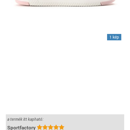
1 kép
a termék itt kapható:
Sportfactory