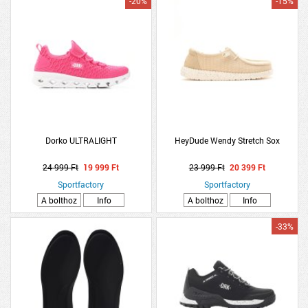
-20%
-15%
Dorko ULTRALIGHT
HeyDude Wendy Stretch Sox
24 999 Ft
19 999 Ft
23 999 Ft
20 399 Ft
Sportfactory
Sportfactory
A bolthoz
Info
A bolthoz
Info
-33%