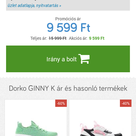
üzlet adatlapja, nyitvatartás »
Promóciós ár
9 599 Ft
Teljes ár:
15 999 Ft
Akciós ár:
9 599
Ft
Irány a bolt
Dorko GINNY K ár és hasonló termékek
-60%
-40%