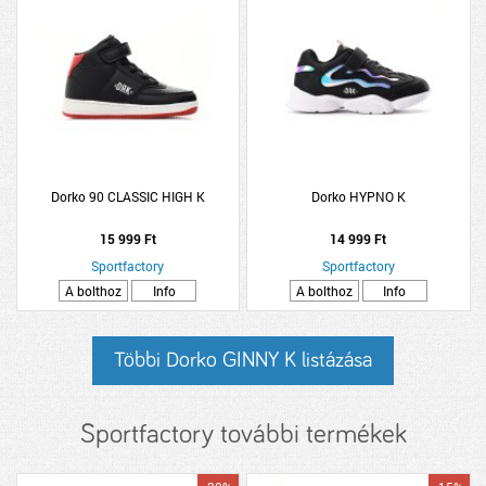
Dorko 90 CLASSIC HIGH K
Dorko HYPNO K
15 999 Ft
14 999 Ft
Sportfactory
Sportfactory
A bolthoz
Info
A bolthoz
Info
Többi Dorko GINNY K listázása
Sportfactory további termékek