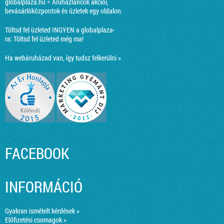
globalplaza.hu = Áruházláncok akciói,
bevásárlóközpontok és üzletek egy oldalon.
Töltsd fel üzleted INGYEN a globalplaza-
ra:
Töltsd fel üzleted még ma!
Ha webáruházad van, így tudsz felkerülni »
FACEBOOK
INFORMÁCIÓ
Gyakran ismételt kérdések »
Előfizetési csomagok »