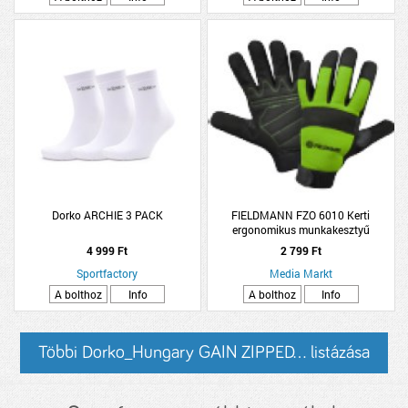
Dorko ARCHIE 3 PACK
FIELDMANN FZO 6010 Kerti
ergonomikus munkakesztyű
4 999 Ft
2 799 Ft
Sportfactory
Media Markt
A bolthoz
Info
A bolthoz
Info
Többi Dorko_Hungary GAIN ZIPPED... listázása