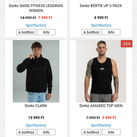
Dorko SAIGE FITNESS LEGGINGS
Dorko BERTIE UP 3 PACK
WOMEN
14 999 Ft
7 999 Ft
4 999 Ft
Sportfactory
Sportfactory
A bolthoz
Info
A bolthoz
Info
-25%
Dorko CLARK
Dorko AMADEO TOP MEN
19 999 Ft
7 999 Ft
5 999 Ft
Sportfactory
Sportfactory
A bolthoz
Info
A bolthoz
Info