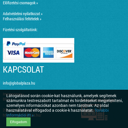
Előfizetési csomagok »
Adatvédelmi nyilatkozat »
Felhasználási feltételek »
Fizetési szolgáltatónk:
KAPCSOLAT
info@globalplaza.hu
Impresszum »
Látogatásod során cookie-kat használunk, amelyek segítenek
Blog »
Responsive design
számunkra testreszabott tartalmat és hirdetéseket megjeleníteni,
személyes információkat azonban nem tárolnak. Az oldal
2014 © GlobalPlaza Kft.
használatával elfogadod a cookie-k használatát.
További
információ itt »
http://co.globalplaza.hu/
Elfogadom