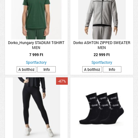
Dorko_Hungary STADIUM T-SHIRT
Dorko ASHTON ZIPPED SWEATER
MEN
MEN
7 999 Ft
22 999 Ft
Sportfactory
Sportfactory
A bolthoz
Info
A bolthoz
Info
-47%