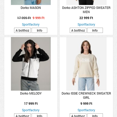
Dorko MASON
Dorko ASHTON ZIPPED SWEATER
MEN
17 999 Ft
9 999 Ft
22 999 Ft
Sportfactory
Sportfactory
A bolthoz
Info
A bolthoz
Info
Dorko MELODY
Dorko ISSIE CREWNECK SWEATER
GIRL
17 999 Ft
9 999 Ft
Sportfactory
Sportfactory
A bolthoz
Info
A bolthoz
Info