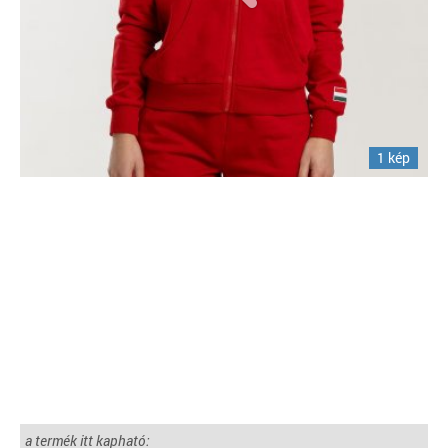
1 kép
a termék itt kapható: