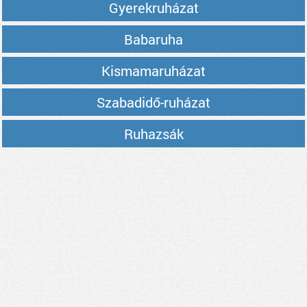
Gyerekruházat
Babaruha
Kismamaruházat
Szabadidő-ruházat
Ruhazsák