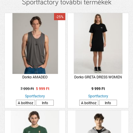
Sportfactory további termékek
-25%
Dorko AMADEO
Dorko GRETA DRESS WOMEN
7 999 Ft
5 999 Ft
9 999 Ft
Sportfactory
Sportfactory
A bolthoz
Info
A bolthoz
Info