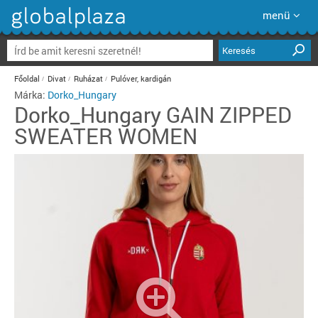
menü
Keresés
Főoldal
Divat
Ruházat
Pulóver, kardigán
Márka:
Dorko_Hungary
Dorko_Hungary
GAIN ZIPPED
SWEATER WOMEN