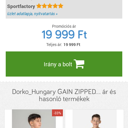
Sportfactory
üzlet adatlapja, nyitvatartás »
Promóciós ár
19 999 Ft
Teljes ár:
19 999
Ft
Irány a bolt
Dorko_Hungary GAIN ZIPPED... ár és
hasonló termékek
-33%