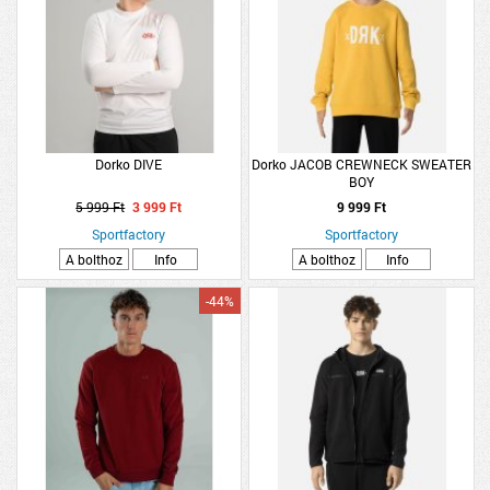
Dorko DIVE
Dorko JACOB CREWNECK SWEATER
BOY
5 999 Ft
3 999 Ft
9 999 Ft
Sportfactory
Sportfactory
A bolthoz
Info
A bolthoz
Info
-44%