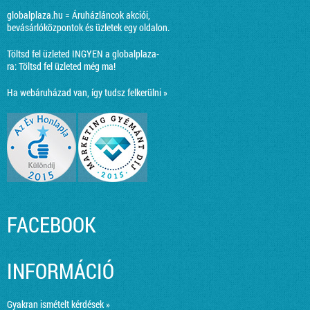
globalplaza.hu = Áruházláncok akciói,
bevásárlóközpontok és üzletek egy oldalon.
Töltsd fel üzleted INGYEN a globalplaza-
ra:
Töltsd fel üzleted még ma!
Ha webáruházad van, így tudsz felkerülni »
FACEBOOK
INFORMÁCIÓ
Gyakran ismételt kérdések »