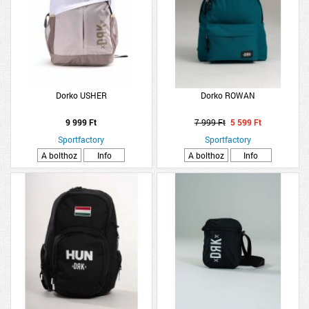
Dorko USHER
Dorko ROWAN
9 999 Ft
7 999 Ft
5 599 Ft
Sportfactory
Sportfactory
A bolthoz
Info
A bolthoz
Info