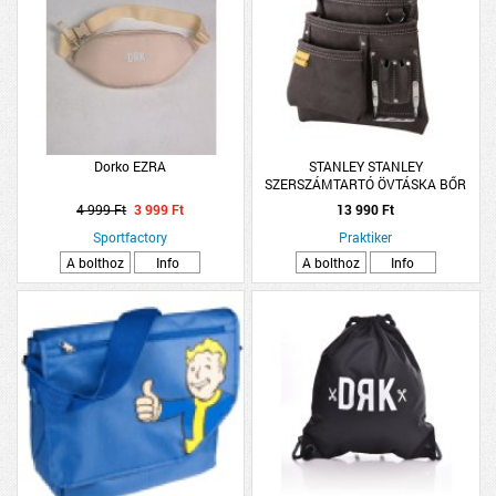
Dorko EZRA
STANLEY STANLEY
SZERSZÁMTARTÓ ÖVTÁSKA BŐR
28X25X9CM
4 999 Ft
3 999 Ft
13 990 Ft
Sportfactory
Praktiker
A bolthoz
Info
A bolthoz
Info