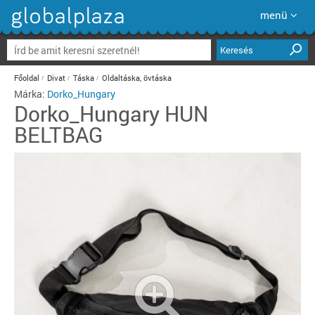
menü
Keresés
Főoldal
Divat
Táska
Oldaltáska, övtáska
Márka:
Dorko_Hungary
Dorko_Hungary
HUN
BELTBAG