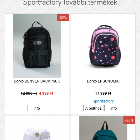
Sportfactory további termékek
-62%
Dorko DENVER BACKPACK
Dorko ERGONOMIC
12 999 Ft
4 999 Ft
17 999 Ft
Sportfactory
Info
A bolthoz
Info
-30%