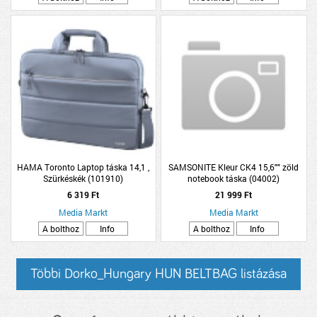
HAMA Toronto Laptop táska 14,1 ,
SAMSONITE Kleur CK4 15,6"" zöld
Szürkéskék (101910)
notebook táska (04002)
6 319 Ft
21 999 Ft
Media Markt
Media Markt
A bolthoz
Info
A bolthoz
Info
Többi Dorko_Hungary HUN BELTBAG listázása