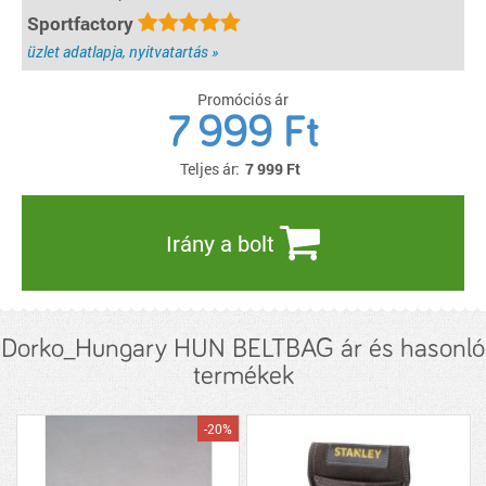
Sportfactory
üzlet adatlapja, nyitvatartás »
Promóciós ár
7 999 Ft
Teljes ár:
7 999
Ft
Irány a bolt
Dorko_Hungary HUN BELTBAG ár és hasonló
termékek
-20%