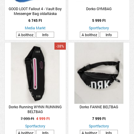
GOOD LOOT Fallout 4 - Vault Boy
Dorko GYMBAG
Messenger Bag oldaltáska
(Kiegészítők/Relikviák)
6 745 Ft
5 999 Ft
Media Markt
Sportfactory
A bolthoz
Info
A bolthoz
Info
-38%
Dorko Running WYNN RUNNING
Dorko FANNE BELTBAG
BELTBAG
7 999 Ft
4 999 Ft
7 999 Ft
Sportfactory
Sportfactory
A bolthoz
Info
A bolthoz
Info