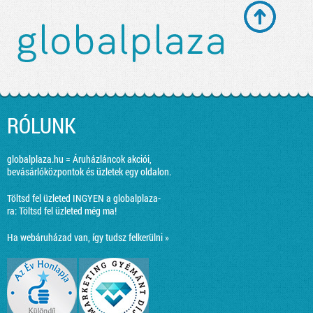
RÓLUNK
globalplaza.hu = Áruházláncok akciói,
bevásárlóközpontok és üzletek egy oldalon.
Töltsd fel üzleted INGYEN a globalplaza-
ra:
Töltsd fel üzleted még ma!
Ha webáruházad van, így tudsz felkerülni »