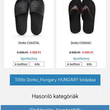
Dorko COASTAL
Dorko COGNAC
9 999 Ft
4 999 Ft
9 999 Ft
4 999 Ft
Sportfactory
Sportfactory
A bolthoz
Info
A bolthoz
Info
Többi Dorko_Hungary HUNGARY listázása
Hasonló kategóriák