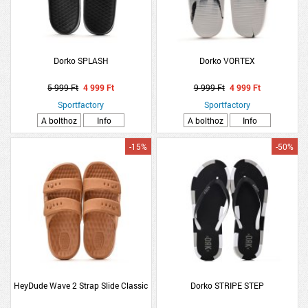
Dorko SPLASH
Dorko VORTEX
5 999 Ft
4 999 Ft
9 999 Ft
4 999 Ft
Sportfactory
Sportfactory
A bolthoz
Info
A bolthoz
Info
-15%
-50%
HeyDude Wave 2 Strap Slide Classic
Dorko STRIPE STEP