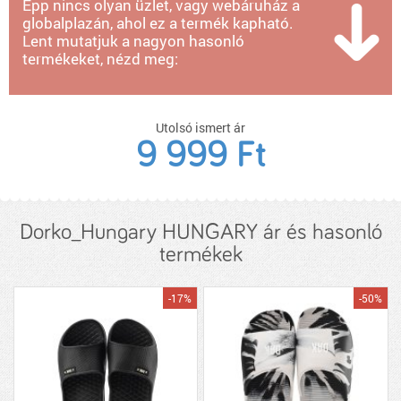
Épp nincs olyan üzlet, vagy webáruház a
globalplazán, ahol ez a termék kapható.
Lent mutatjuk a nagyon hasonló
termékeket, nézd meg:
Utolsó ismert ár
9 999 Ft
Dorko_Hungary HUNGARY ár és hasonló
termékek
-17%
-50%