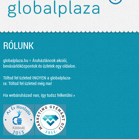
RÓLUNK
globalplaza.hu = Áruházláncok akciói,
bevásárlóközpontok és üzletek egy oldalon.
Töltsd fel üzleted INGYEN a globalplaza-
ra:
Töltsd fel üzleted még ma!
Ha webáruházad van, így tudsz felkerülni »