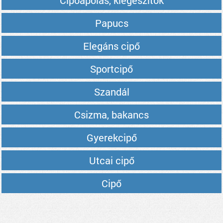
Cipőápolás, kiegészítők
Papucs
Elegáns cipő
Sportcipő
Szandál
Csizma, bakancs
Gyerekcipő
Utcai cipő
Cipő