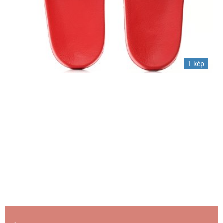
1 kép