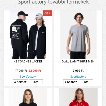
Sportfactory további termékek
-31%
NE COACHES JACKET
Dorko LIAM T-SHIRT MEN
47 999 Ft
32 999 Ft
7 999 Ft
Sportfactory
Sportfactory
A bolthoz
Info
A bolthoz
Info