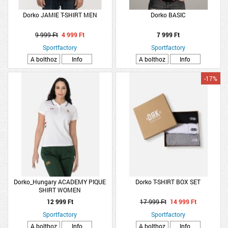
Dorko JAMIE T-SHIRT MEN
Dorko BASIC
9 999 Ft
4 999 Ft
7 999 Ft
Sportfactory
Sportfactory
A bolthoz
Info
A bolthoz
Info
-17%
Dorko_Hungary ACADEMY PIQUE
Dorko T-SHIRT BOX SET
SHIRT WOMEN
12 999 Ft
17 999 Ft
14 999 Ft
Sportfactory
Sportfactory
A bolthoz
Info
A bolthoz
Info