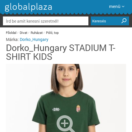
menü
Keresés
Főoldal
Divat
Ruházat
Póló, top
Márka:
Dorko_Hungary
Dorko_Hungary
STADIUM T-
SHIRT KIDS