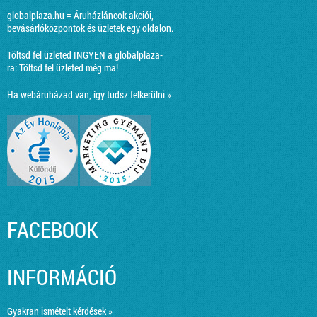
globalplaza.hu = Áruházláncok akciói,
bevásárlóközpontok és üzletek egy oldalon.
Töltsd fel üzleted INGYEN a globalplaza-
ra:
Töltsd fel üzleted még ma!
Ha webáruházad van, így tudsz felkerülni »
FACEBOOK
INFORMÁCIÓ
Gyakran ismételt kérdések »