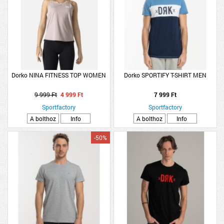
Dorko NINA FITNESS TOP WOMEN
Dorko SPORTIFY T-SHIRT MEN
9 999 Ft
4 999 Ft
7 999 Ft
Sportfactory
Sportfactory
A bolthoz
Info
A bolthoz
Info
-50%