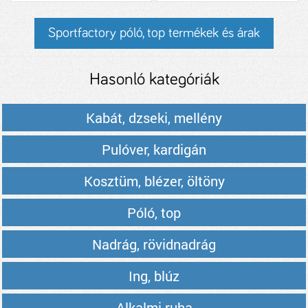
Sportfactory póló, top termékek és árak
Hasonló kategóriák
Kabát, dzseki, mellény
Pulóver, kardigán
Kosztüm, blézer, öltöny
Póló, top
Nadrág, rövidnadrág
Ing, blúz
Alkalmi ruha