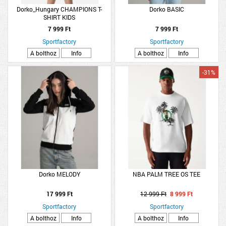
Dorko_Hungary CHAMPIONS T-
Dorko BASIC
SHIRT KIDS
7 999 Ft
7 999 Ft
Sportfactory
Sportfactory
A bolthoz
Info
A bolthoz
Info
-31%
Dorko MELODY
NBA PALM TREE OS TEE
17 999 Ft
12 999 Ft
8 999 Ft
Sportfactory
Sportfactory
A bolthoz
Info
A bolthoz
Info