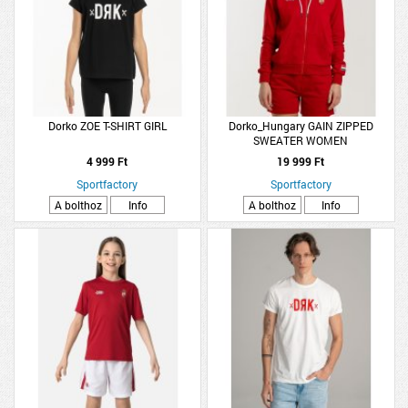
Dorko ZOE T-SHIRT GIRL
Dorko_Hungary GAIN ZIPPED
SWEATER WOMEN
4 999 Ft
19 999 Ft
Sportfactory
Sportfactory
A bolthoz
Info
A bolthoz
Info