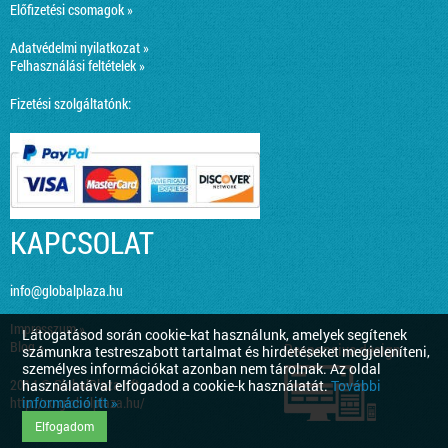
Előfizetési csomagok »
Adatvédelmi nyilatkozat »
Felhasználási feltételek »
Fizetési szolgáltatónk:
KAPCSOLAT
info@globalplaza.hu
Impresszum »
Látogatásod során cookie-kat használunk, amelyek segítenek
Blog »
Responsive design
számunkra testreszabott tartalmat és hirdetéseket megjeleníteni,
személyes információkat azonban nem tárolnak. Az oldal
2014 © GlobalPlaza Kft.
használatával elfogadod a cookie-k használatát.
További
információ itt »
http://co.globalplaza.hu/
Elfogadom