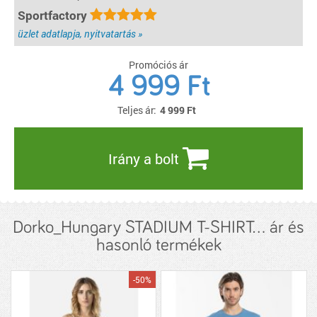
Sportfactory
üzlet adatlapja, nyitvatartás »
Promóciós ár
4 999 Ft
Teljes ár:
4 999
Ft
Irány a bolt
Dorko_Hungary STADIUM T-SHIRT... ár és
hasonló termékek
-50%