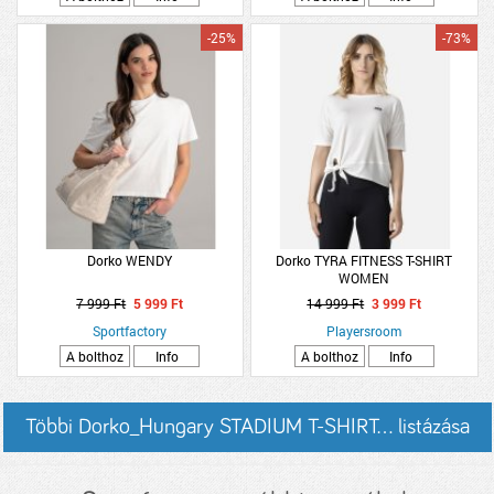
-25%
-73%
Dorko WENDY
Dorko TYRA FITNESS T-SHIRT
WOMEN
7 999 Ft
5 999 Ft
14 999 Ft
3 999 Ft
Sportfactory
Playersroom
A bolthoz
Info
A bolthoz
Info
Többi Dorko_Hungary STADIUM T-SHIRT... listázása