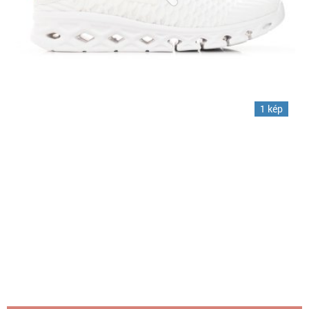
1 kép