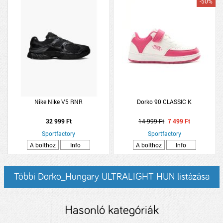
-50%
Nike Nike V5 RNR
Dorko 90 CLASSIC K
32 999 Ft
14 999 Ft
7 499 Ft
Sportfactory
Sportfactory
A bolthoz
Info
A bolthoz
Info
Többi Dorko_Hungary ULTRALIGHT HUN listázása
Hasonló kategóriák