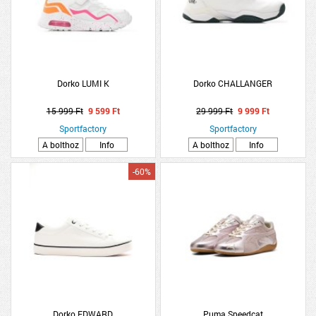
Dorko LUMI K
Dorko CHALLANGER
15 999 Ft
9 599 Ft
29 999 Ft
9 999 Ft
Sportfactory
Sportfactory
A bolthoz
Info
A bolthoz
Info
-60%
Dorko EDWARD
Puma Speedcat