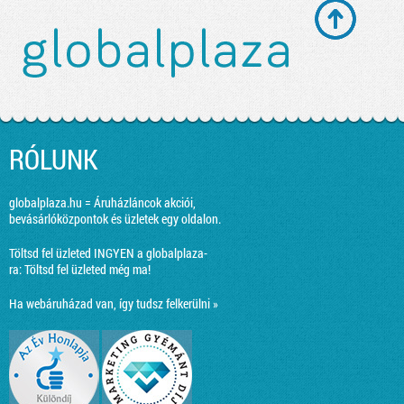
RÓLUNK
globalplaza.hu = Áruházláncok akciói,
bevásárlóközpontok és üzletek egy oldalon.
Töltsd fel üzleted INGYEN a globalplaza-
ra:
Töltsd fel üzleted még ma!
Ha webáruházad van, így tudsz felkerülni »