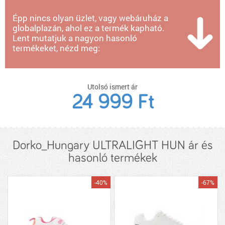
Épp nincs olyan üzlet, vagy webáruház a
globalplazán, ahol ez a termék kapható.
Lent mutatjuk a nagyon hasonló
termékeket, nézd meg:
Utolsó ismert ár
24 999 Ft
Dorko_Hungary ULTRALIGHT HUN ár és
hasonló termékek
-40%
-67%