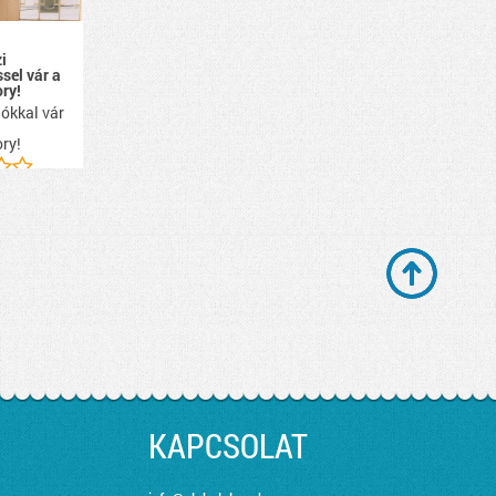
i
ssel vár a
ry!
ókkal vár
ry!
KAPCSOLAT