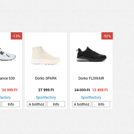
-13%
-50%
ance 530
Dorko SPARK
Dorko FLOWAIR
34 999 Ft
27 999 Ft
24 999 Ft
12 499 Ft
factory
Sportfactory
Sportfactory
Info
A bolthoz
Info
A bolthoz
Info