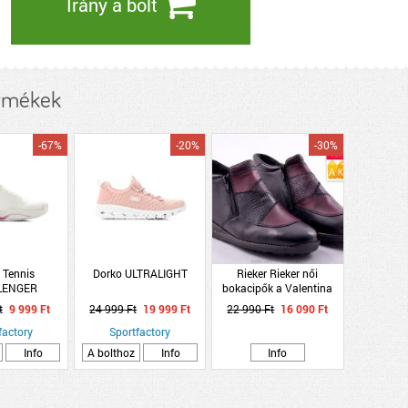
Irány a bolt
rmékek
-67%
-20%
-30%
 Tennis
Dorko ULTRALIGHT
Rieker Rieker női
LENGER
bokacipők a Valentina
Cipőboltokban és
t
9 999 Ft
24 999 Ft
19 999 Ft
22 990 Ft
16 090 Ft
Webáruházunkban!
factory
Sportfactory
Info
A bolthoz
Info
Info