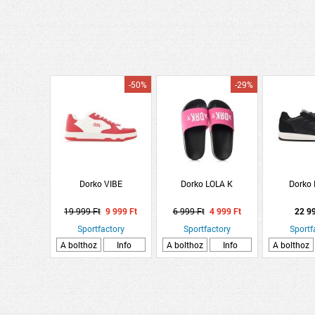
-50%
-29%
Dorko VIBE
Dorko LOLA K
Dorko
19 999 Ft
9 999 Ft
6 999 Ft
4 999 Ft
22 9
Sportfactory
Sportfactory
Sportf
A bolthoz
Info
A bolthoz
Info
A bolthoz