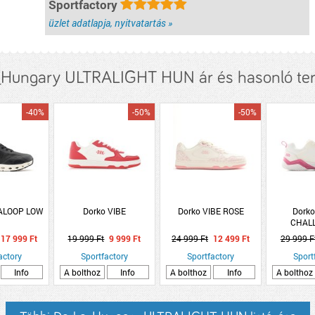
Sportfactory
üzlet adatlapja, nyitvatartás »
_Hungary ULTRALIGHT HUN ár és hasonló te
-40%
-50%
-50%
RALOOP LOW
Dorko VIBE
Dorko VIBE ROSE
Dorko
CHAL
17 999 Ft
19 999 Ft
9 999 Ft
24 999 Ft
12 499 Ft
29 999 F
actory
Sportfactory
Sportfactory
Sport
Info
A bolthoz
Info
A bolthoz
Info
A bolthoz