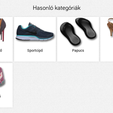
Hasonló kategóriák
pő
Sportcipő
Papucs
ő