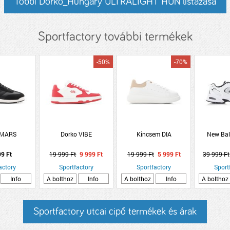
Többi Dorko_Hungary ULTRALIGHT HUN listázása
Sportfactory további termékek
-50%
-70%
 MARS
Dorko VIBE
Kincsem DIA
New Bal
99 Ft
19 999 Ft
9 999 Ft
19 999 Ft
5 999 Ft
39 999 Ft
actory
Sportfactory
Sportfactory
Sport
Info
A bolthoz
Info
A bolthoz
Info
A bolthoz
Sportfactory utcai cipő termékek és árak