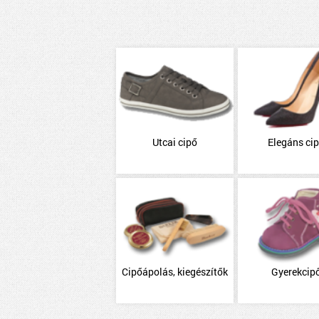
Utcai cipő
Elegáns ci
Cipőápolás, kiegészítők
Gyerekcip