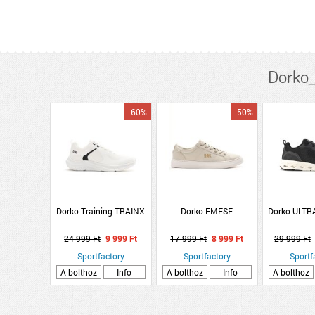
Dorko
-60%
-50%
Dorko Training TRAINX
Dorko EMESE
Dorko ULT
24 999 Ft
9 999 Ft
17 999 Ft
8 999 Ft
29 999 Ft
Sportfactory
Sportfactory
Sportf
A bolthoz
Info
A bolthoz
Info
A bolthoz