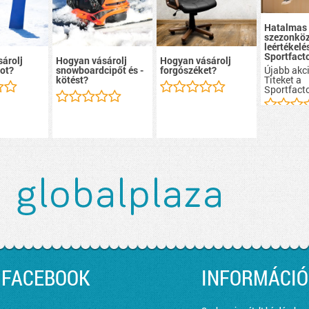
Hatalmas
szezonköz
leértékelé
Sportfacto
árolj
Hogyan vásárolj
Hogyan vásárolj
Újabb akci
ot?
snowboardcipőt és -
forgószéket?
Titeket a
kötést?
Sportfacto
FACEBOOK
INFORMÁCIÓ