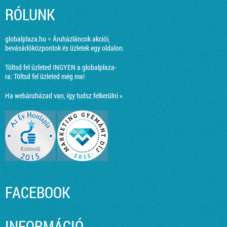
RÓLUNK
globalplaza.hu = Áruházláncok akciói,
bevásárlóközpontok és üzletek egy oldalon.
Töltsd fel üzleted INGYEN a globalplaza-
ra:
Töltsd fel üzleted még ma!
Ha webáruházad van, így tudsz felkerülni »
FACEBOOK
INFORMÁCIÓ