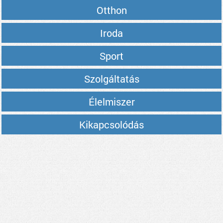
Otthon
Iroda
Sport
Szolgáltatás
Élelmiszer
Kikapcsolódás