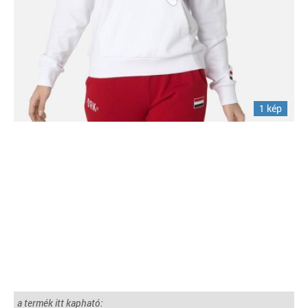
1 kép
a termék itt kapható: