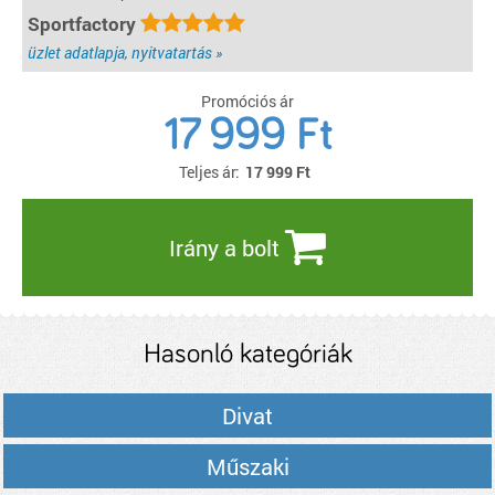
Sportfactory
üzlet adatlapja, nyitvatartás »
Promóciós ár
17 999 Ft
Teljes ár:
17 999
Ft
Irány a bolt
Hasonló kategóriák
Divat
Műszaki