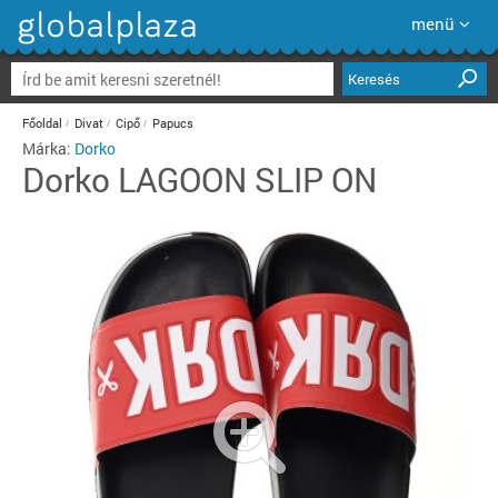
menü
Keresés
Főoldal
Divat
Cipő
Papucs
Márka:
Dorko
Dorko
LAGOON SLIP ON