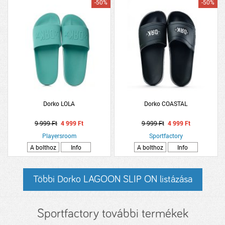
-50%
-50%
Dorko LOLA
Dorko COASTAL
9 999 Ft
4 999 Ft
9 999 Ft
4 999 Ft
Playersroom
Sportfactory
A bolthoz
Info
A bolthoz
Info
Többi Dorko LAGOON SLIP ON listázása
Sportfactory további termékek