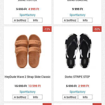
9 999 Ft
4 999 Ft
9 999 Ft
Sportfactory
Sportfactory
A bolthoz
Info
A bolthoz
Info
-15%
-50%
HeyDude Wave 2 Strap Slide Classic
Dorko STRIPE STEP
15 999 Ft
13 599 Ft
5 999 Ft
2 999 Ft
Sportfactory
Sportfactory
A bolthoz
Info
A bolthoz
Info