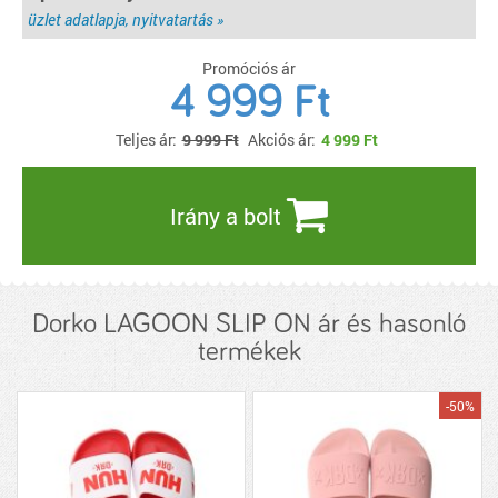
üzlet adatlapja, nyitvatartás »
Promóciós ár
4 999 Ft
Teljes ár:
9 999 Ft
Akciós ár:
4 999
Ft
Irány a bolt
Dorko LAGOON SLIP ON ár és hasonló
termékek
-50%