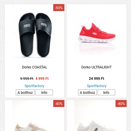
-50%
Dorko COASTAL
Dorko ULTRALIGHT
9 999 Ft
4 999 Ft
24 999 Ft
Sportfactory
Sportfactory
A bolthoz
Info
A bolthoz
Info
-40%
-40%