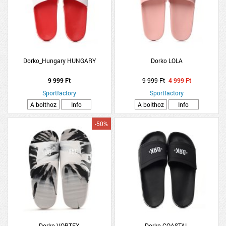
Dorko_Hungary HUNGARY
Dorko LOLA
9 999 Ft
9 999 Ft
4 999 Ft
Sportfactory
Sportfactory
A bolthoz
Info
A bolthoz
Info
-50%
Dorko VORTEX
Dorko COASTAL