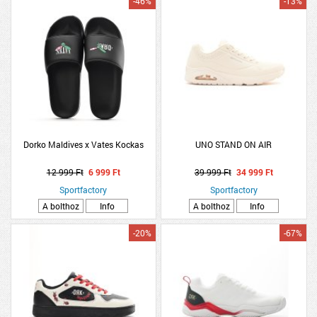
-46%
-13%
Dorko Maldives x Vates Kockas
UNO STAND ON AIR
12 999 Ft
6 999 Ft
39 999 Ft
34 999 Ft
Sportfactory
Sportfactory
A bolthoz
Info
A bolthoz
Info
-20%
-67%