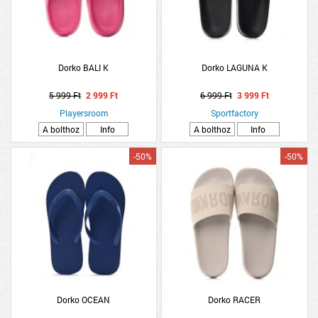
Dorko BALI K
Dorko LAGUNA K
5 999 Ft
2 999 Ft
6 999 Ft
3 999 Ft
Playersroom
Sportfactory
A bolthoz
Info
A bolthoz
Info
-50%
-50%
Dorko OCEAN
Dorko RACER