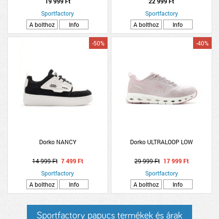
19 999 Ft
22 999 Ft
Sportfactory
Sportfactory
A bolthoz
Info
A bolthoz
Info
-50%
-40%
Dorko NANCY
Dorko ULTRALOOP LOW
14 999 Ft
7 499 Ft
29 999 Ft
17 999 Ft
Sportfactory
Sportfactory
A bolthoz
Info
A bolthoz
Info
Sportfactory papucs termékek és árak