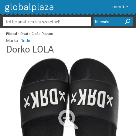
menü
Keresés
Főoldal
Divat
Cipő
Papucs
Márka:
Dorko
Dorko
LOLA