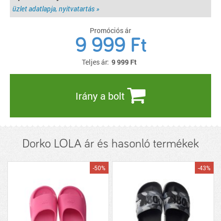
üzlet adatlapja, nyitvatartás »
Promóciós ár
9 999 Ft
Teljes ár:
9 999
Ft
Irány a bolt
Dorko LOLA ár és hasonló termékek
-50%
-43%