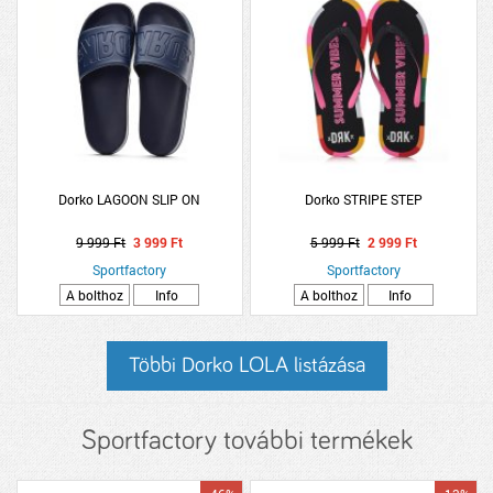
Dorko LAGOON SLIP ON
Dorko STRIPE STEP
9 999 Ft
3 999 Ft
5 999 Ft
2 999 Ft
Sportfactory
Sportfactory
A bolthoz
Info
A bolthoz
Info
Többi Dorko LOLA listázása
Sportfactory további termékek