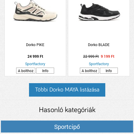
Dorko PIKE
Dorko BLADE
24 999 Ft
22 999 Ft
9 199 Ft
Sportfactory
Sportfactory
A bolthoz
Info
A bolthoz
Info
Többi Dorko MAYA listázása
Hasonló kategóriák
Sportcipő