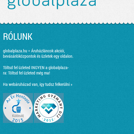
RÓLUNK
globalplaza.hu = Áruházláncok akciói,
bevásárlóközpontok és üzletek egy oldalon.
Töltsd fel üzleted INGYEN a globalplaza-
ra:
Töltsd fel üzleted még ma!
Ha webáruházad van, így tudsz felkerülni »