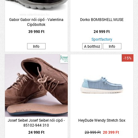
Gabor Gabor női cipő - Valentina
Dorko BOMBSHELL MUSE
Cipőboltok
39 990 Ft
24 999 Ft
Sportfactory
Info
A bolthoz
Info
-15%
Josef Seibel Josef Seibel női cipő -
HeyDude Wendy Stretch Sox
85102-944 310
24 990 Ft
23 999 Ft
20 399 Ft