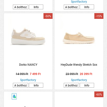
Sportfactory
A bolthoz
Info
A bolthoz
Info
-50%
-15%
Dorko NANCY
HeyDude Wendy Stretch Sox
14 999 Ft
7 499 Ft
23 999 Ft
20 399 Ft
Sportfactory
Sportfactory
A bolthoz
Info
A bolthoz
Info
-60%