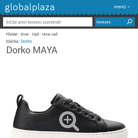
menü
Keresés
Főoldal
Divat
Cipő
Utcai cipő
Márka:
Dorko
Dorko
MAYA