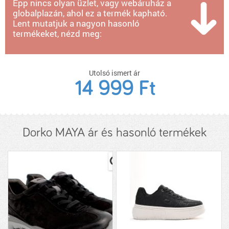
Épp nincs olyan üzlet, vagy webáruház a
globalplazán, ahol ez a termék kapható.
Lent mutatjuk a nagyon hasonló
termékeket, nézd meg:
Utolsó ismert ár
14 999 Ft
Dorko MAYA ár és hasonló termékek