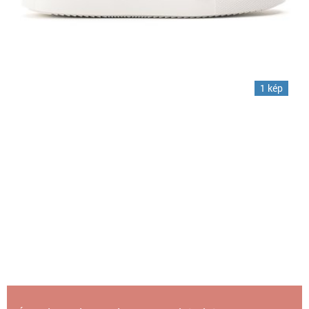
1 kép