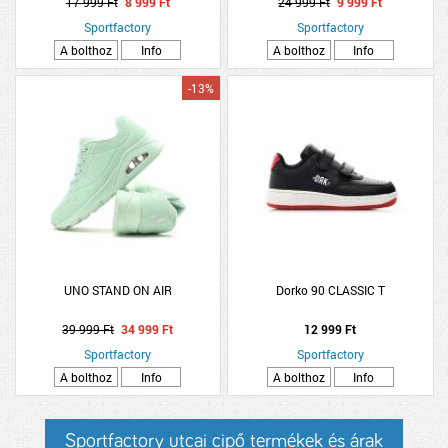
17 999 Ft
8 999 Ft
24 999 Ft
9 999 Ft
Sportfactory
Sportfactory
A bolthoz
Info
A bolthoz
Info
-13%
UNO STAND ON AIR
Dorko 90 CLASSIC T
39 999 Ft
34 999 Ft
12 999 Ft
Sportfactory
Sportfactory
A bolthoz
Info
A bolthoz
Info
Sportfactory utcai cipő termékek és árak