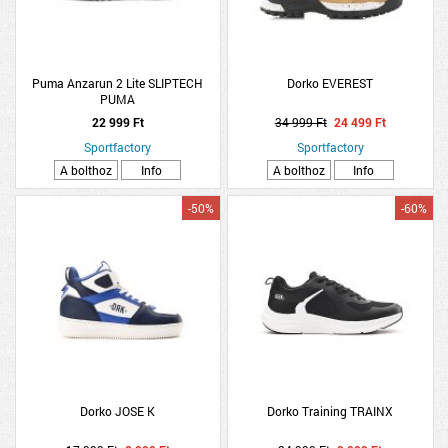
Puma Anzarun 2 Lite SLIPTECH
Dorko EVEREST
PUMA
22 999 Ft
34 999 Ft
24 499 Ft
Sportfactory
Sportfactory
A bolthoz
Info
A bolthoz
Info
-50%
-60%
Dorko JOSE K
Dorko Training TRAINX