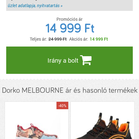
üzlet adatlapja, nyitvatartás »
Promóciós ár
14 999 Ft
Teljes ár:
24 999 Ft
Akciós ár:
14 999
Ft
Irány a bolt
Dorko MELBOURNE ár és hasonló termékek
-40%