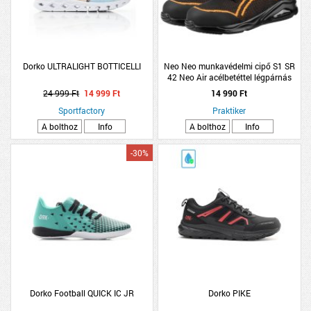
Dorko ULTRALIGHT BOTTICELLI
Neo Neo munkavédelmi cipő S1 SR
42 Neo Air acélbetéttel légpárnás
talppal
24 999 Ft
14 999 Ft
14 990 Ft
Sportfactory
Praktiker
A bolthoz
Info
A bolthoz
Info
-30%
Dorko Football QUICK IC JR
Dorko PIKE