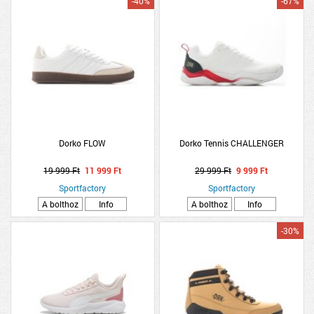
-40%
-67%
Dorko FLOW
Dorko Tennis CHALLENGER
19 999 Ft
11 999 Ft
29 999 Ft
9 999 Ft
Sportfactory
Sportfactory
A bolthoz
Info
A bolthoz
Info
-30%