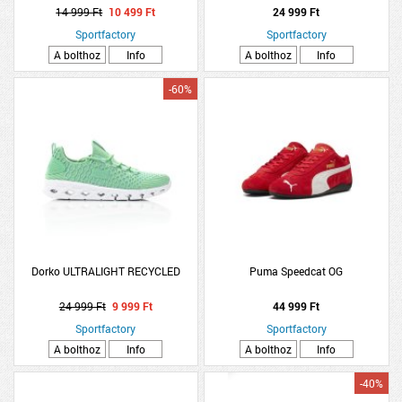
14 999 Ft
10 499 Ft
24 999 Ft
Sportfactory
Sportfactory
A bolthoz
Info
A bolthoz
Info
-60%
Dorko ULTRALIGHT RECYCLED
Puma Speedcat OG
24 999 Ft
9 999 Ft
44 999 Ft
Sportfactory
Sportfactory
A bolthoz
Info
A bolthoz
Info
-40%