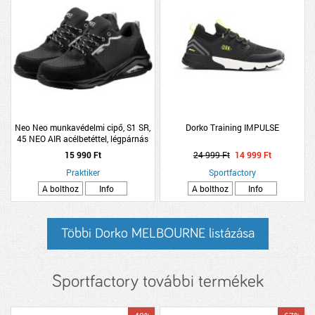
Neo Neo munkavédelmi cipő, S1 SR,
Dorko Training IMPULSE
45 NEO AIR acélbetéttel, légpárnás
talppal
15 990 Ft
24 999 Ft
14 999 Ft
Praktiker
Sportfactory
A bolthoz
Info
A bolthoz
Info
Többi Dorko MELBOURNE listázása
Sportfactory további termékek