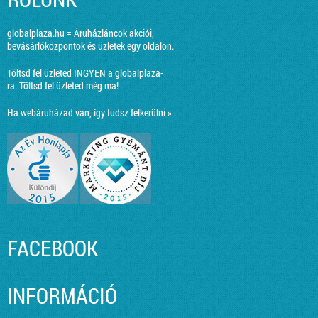
globalplaza.hu = Áruházláncok akciói,
bevásárlóközpontok és üzletek egy oldalon.
Töltsd fel üzleted INGYEN a globalplaza-
ra:
Töltsd fel üzleted még ma!
Ha webáruházad van, így tudsz felkerülni »
FACEBOOK
INFORMÁCIÓ