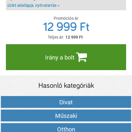
üzlet adatlapja, nyitvatartás »
Promóciós ár
12 999 Ft
Teljes ár:
12 999
Ft
Irány a bolt
Hasonló kategóriák
Divat
Műszaki
Otthon