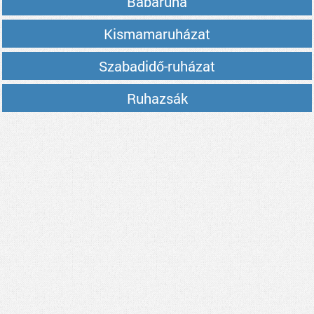
Babaruha
Kismamaruházat
Szabadidő-ruházat
Ruhazsák