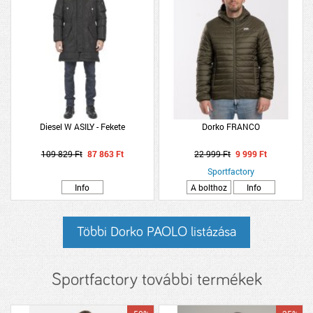
Diesel W ASILY - Fekete
Dorko FRANCO
109 829 Ft
87 863 Ft
22 999 Ft
9 999 Ft
Sportfactory
Info
A bolthoz
Info
Többi Dorko PAOLO listázása
Sportfactory további termékek