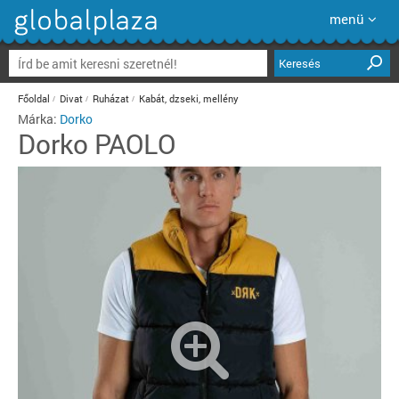
menü
Keresés
Főoldal
Divat
Ruházat
Kabát, dzseki, mellény
Márka:
Dorko
Dorko
PAOLO