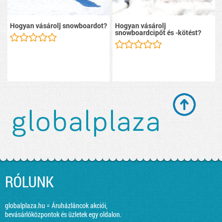
Hogyan vásárolj snowboardot?
Hogyan vásárolj
snowboardcipőt és -kötést?
RÓLUNK
globalplaza.hu = Áruházláncok akciói,
bevásárlóközpontok és üzletek egy oldalon.