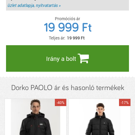
üzlet adatlapja, nyitvatartás »
Promóciós ár
19 999 Ft
Teljes ár:
19 999
Ft
Irány a bolt
Dorko PAOLO ár és hasonló termékek
-40%
-17%