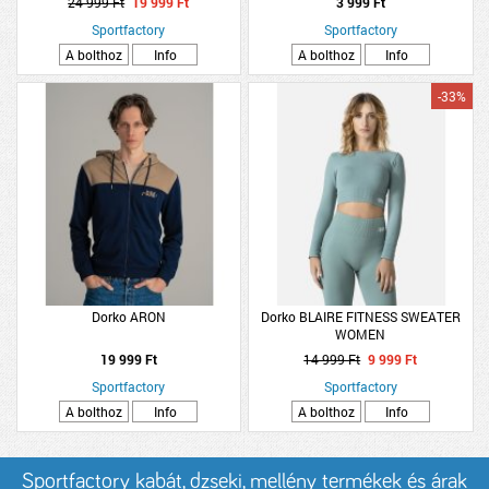
24 999 Ft
19 999 Ft
3 999 Ft
Sportfactory
Sportfactory
A bolthoz
Info
A bolthoz
Info
-33%
Dorko ARON
Dorko BLAIRE FITNESS SWEATER
WOMEN
19 999 Ft
14 999 Ft
9 999 Ft
Sportfactory
Sportfactory
A bolthoz
Info
A bolthoz
Info
Sportfactory kabát, dzseki, mellény termékek és árak