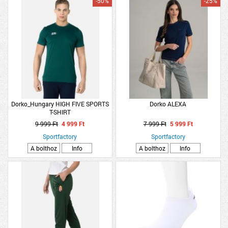
-50%
-25%
Dorko_Hungary HIGH FIVE SPORTS
Dorko ALEXA
T-SHIRT
9 999 Ft
4 999 Ft
7 999 Ft
5 999 Ft
Sportfactory
Sportfactory
A bolthoz
Info
A bolthoz
Info