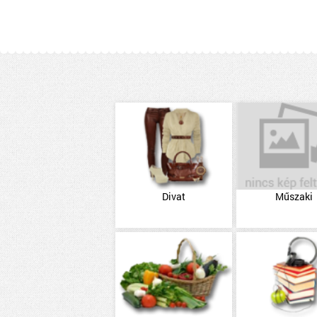
Divat
Műszaki