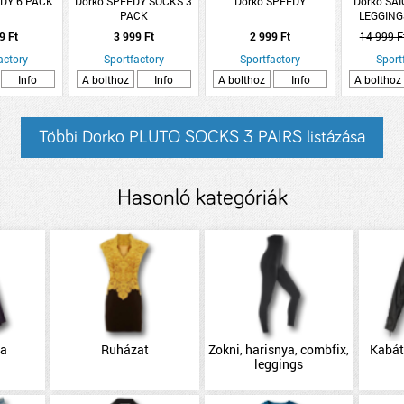
EDY 6 PACK
Dorko SPEEDY SOCKS 3
Dorko SPEEDY
Dorko SAI
PACK
LEGGIN
9 Ft
3 999 Ft
2 999 Ft
14 999 F
actory
Sportfactory
Sportfactory
Sport
Info
A bolthoz
Info
A bolthoz
Info
A bolthoz
Többi Dorko PLUTO SOCKS 3 PAIRS listázása
Hasonló kategóriák
ha
Ruházat
Zokni, harisnya, combfix,
Kabát
leggings