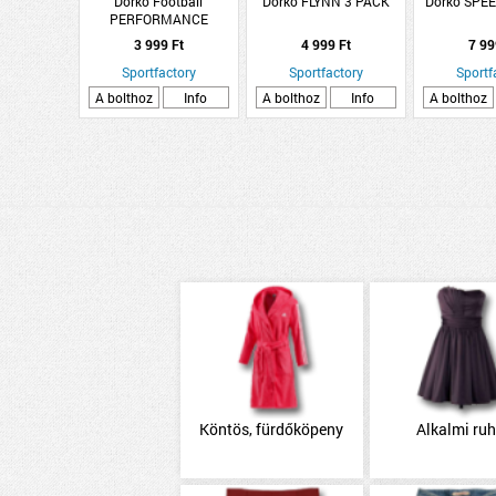
Dorko Football
Dorko FLYNN 3 PACK
Dorko SPE
PERFORMANCE
3 999 Ft
4 999 Ft
7 99
Sportfactory
Sportfactory
Sportf
A bolthoz
Info
A bolthoz
Info
A bolthoz
Köntös, fürdőköpeny
Alkalmi ru