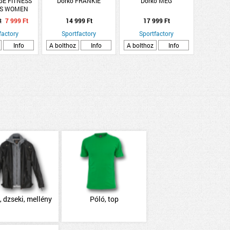
GE FITNESS
Dorko FRANKIE
Dorko MEG
GS WOMEN
t
7 999 Ft
14 999 Ft
17 999 Ft
factory
Sportfactory
Sportfactory
Info
A bolthoz
Info
A bolthoz
Info
, dzseki, mellény
Póló, top