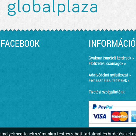
FACEBOOK
INFORMÁCIÓ
Gyakran ismételt kérdések »
Előfizetési csomagok »
Adatvédelmi nyilatkozat »
Felhasználási feltételek »
Fizetési szolgáltatónk:
melyek segítenek számunkra testreszabott tartalmat és hirdetéseket m