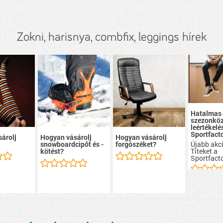
Zokni, harisnya, combfix, leggings hírek
Hatalmas
szezonköz
leértékelé
Sportfacto
árolj
Hogyan vásárolj
Hogyan vásárolj
Újabb akci
snowboardcipőt és -
forgószéket?
Titeket a
kötést?
Sportfacto