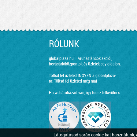
RÓLUNK
globalplaza.hu = Áruházláncok akciói,
bevásárlóközpontok és üzletek egy oldalon.
Töltsd fel üzleted INGYEN a globalplaza-
ra:
Töltsd fel üzleted még ma!
Ha webáruházad van, így tudsz felkerülni »
Látogatásod során cookie-kat használunk, a