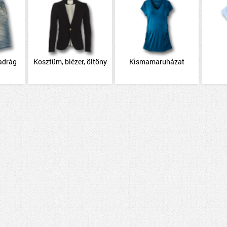
adrág
Kosztüm, blézer, öltöny
Kismamaruházat