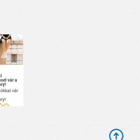
i
ssel vár a
ry!
ókkal vár
ry!