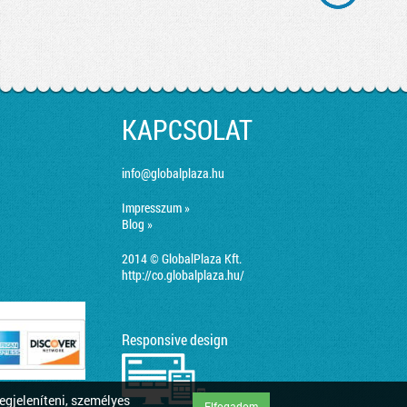
KAPCSOLAT
info@globalplaza.hu
Impresszum »
Blog »
2014 © GlobalPlaza Kft.
http://co.globalplaza.hu/
Responsive design
egjeleníteni, személyes
Elfogadom