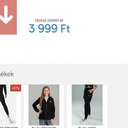
Utolsó ismert ár
3 999 Ft
mékek
-47%