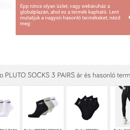
Épp nincs olyan üzlet, vagy webáruház a
globalplazán, ahol ez a termék kapható. Lent
mutatjuk a nagyon hasonló termékeket, nézd
meg:
o PLUTO SOCKS 3 PAIRS ár és hasonló ter