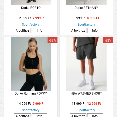
Dorko PORTO
Dorko BETHANY
12 999 Ft
7 999 Ft
9 999 Ft
6 999 Ft
Sportfactory
Sportfactory
A bolthoz
Info
A bolthoz
Info
-33%
-32%
Dorko Running POPPY
NBA WASHED SHORT
14 999 Ft
9 999 Ft
18 999 Ft
12 999 Ft
Sportfactory
Sportfactory
A bolthoz
Info
A bolthoz
Info