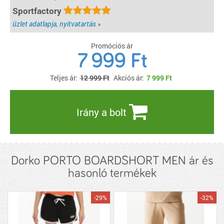
Sportfactory
üzlet adatlapja, nyitvatartás »
Promóciós ár
7 999 Ft
Teljes ár:
12 999 Ft
Akciós ár:
7 999
Ft
Irány a bolt
Dorko PORTO BOARDSHORT MEN ár és
hasonló termékek
-29%
-32%