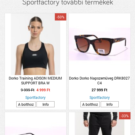
Sportfactory további termékek
-50%
Dorko Training ADISON MEDIUM
Dorko Dorko Napszemüveg DRK8027
SUPPORT BRA W
C4
9 999 Ft
4 999 Ft
27 999 Ft
Sportfactory
Sportfactory
A bolthoz
Info
A bolthoz
Info
-33%