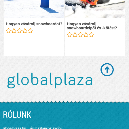
Hogyan vásárolj snowboardot?
Hogyan vásárolj
snowboardcipőt és -kötést?
RÓLUNK
globalplaza.hu = Áruházláncok akciói,