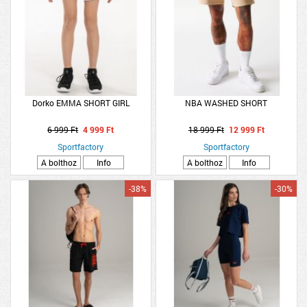
Dorko EMMA SHORT GIRL
NBA WASHED SHORT
6 999 Ft
4 999 Ft
18 999 Ft
12 999 Ft
Sportfactory
Sportfactory
A bolthoz
Info
A bolthoz
Info
-38%
-30%