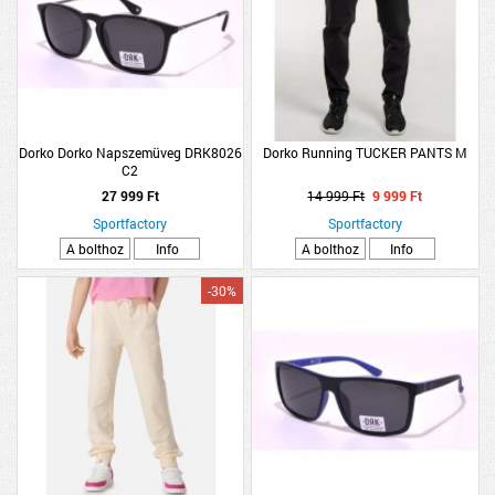
Dorko Dorko Napszemüveg DRK8026
Dorko Running TUCKER PANTS M
C2
27 999 Ft
14 999 Ft
9 999 Ft
Sportfactory
Sportfactory
A bolthoz
Info
A bolthoz
Info
-30%