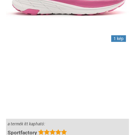
1 kép
a termék itt kapható:
Sportfactory