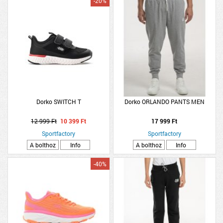
-20%
Dorko SWITCH T
Dorko ORLANDO PANTS MEN
12 999 Ft
10 399 Ft
17 999 Ft
Sportfactory
Sportfactory
A bolthoz
Info
A bolthoz
Info
-40%