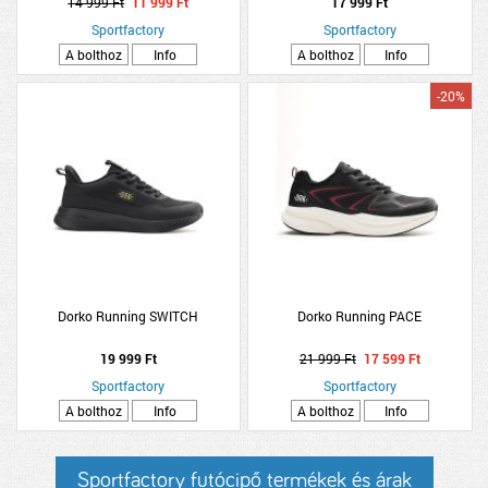
14 999 Ft
11 999 Ft
17 999 Ft
Sportfactory
Sportfactory
A bolthoz
Info
A bolthoz
Info
-20%
Dorko Running SWITCH
Dorko Running PACE
19 999 Ft
21 999 Ft
17 599 Ft
Sportfactory
Sportfactory
A bolthoz
Info
A bolthoz
Info
Sportfactory futócipő termékek és árak