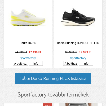
Dorko RAPID
Dorko Running RUNIQUE SHIELD
24 999 Ft
17 499 Ft
39 999 Ft
19 999 Ft
Sportfactory
Sportfactory
A bolthoz
Info
A bolthoz
Info
Többi Dorko Running FLUX listázása
Sportfactory további termékek