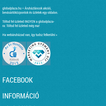
globalplaza.hu = Áruházláncok akciói,
bevásárlóközpontok és üzletek egy oldalon.
Töltsd fel üzleted INGYEN a globalplaza-
ra:
Töltsd fel üzleted még ma!
Ha webáruházad van, így tudsz felkerülni »
FACEBOOK
INFORMÁCIÓ