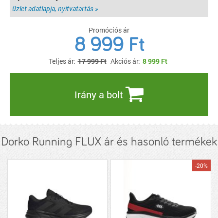
üzlet adatlapja, nyitvatartás »
Promóciós ár
8 999 Ft
Teljes ár:
17 999 Ft
Akciós ár:
8 999
Ft
Irány a bolt
Dorko Running FLUX ár és hasonló termékek
-20%