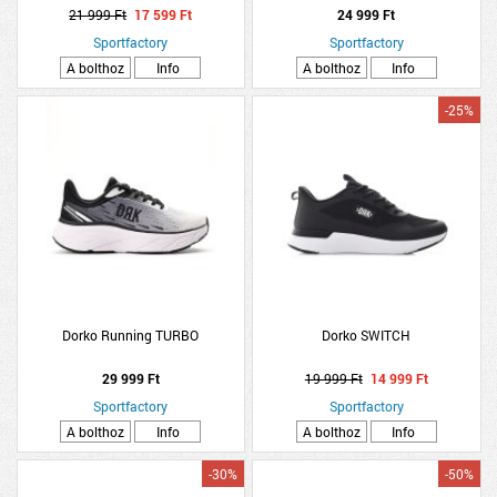
21 999 Ft
17 599 Ft
24 999 Ft
Sportfactory
Sportfactory
A bolthoz
Info
A bolthoz
Info
-25%
Dorko Running TURBO
Dorko SWITCH
29 999 Ft
19 999 Ft
14 999 Ft
Sportfactory
Sportfactory
A bolthoz
Info
A bolthoz
Info
-30%
-50%