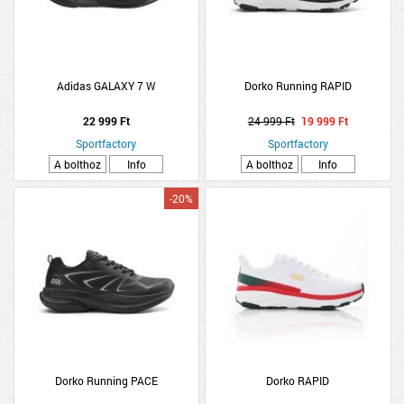
Adidas GALAXY 7 W
Dorko Running RAPID
22 999 Ft
24 999 Ft
19 999 Ft
Sportfactory
Sportfactory
A bolthoz
Info
A bolthoz
Info
-20%
Dorko Running PACE
Dorko RAPID